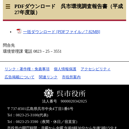
PDFダウンロード 呉市環境調査報告書（平成
27年度版）
一括ダウンロード [PDFファイル／7.82MB]
問合先
環境管理課 電話 0823－25－3551
リンク・著作権・免責事項
個人情報保護
アクセシビリティ
広告掲載について
関連リンク
市役所案内
法人番号 9000020342025
〒737-8501
広島県呉市中央4丁目1番6号
Tel：0823-25-3100(代表)
Tel：0823-25-3590（夜間・休日／宿直室）
市役所の開庁時間：月曜から金曜 午前8時30分から午後5時15分ま