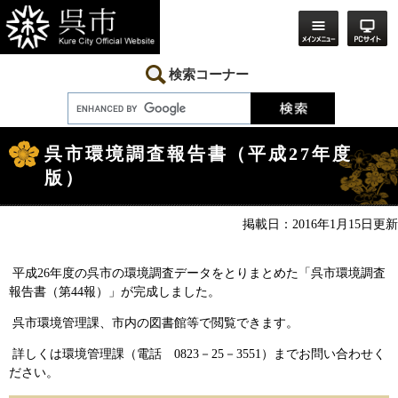
ペ
メ
ー
ニ
ジ
ュ
の
ー
先
を
検索コーナー
頭
飛
で
ば
す。
し
本
て
文
本
呉市環境調査報告書（平成27年度
文
版）
へ
掲載日：2016年1月15日更新
平成26年度の呉市の環境調査データをとりまとめた「呉市環境調査
報告書（第44報）」が完成しました。
呉市環境管理課、市内の図書館等で閲覧できます。
詳しくは環境管理課（電話 0823－25－3551）までお問い合わせく
ださい。