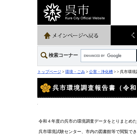
ペ
メ
ー
ニ
ジ
ュ
の
ー
先
を
頭
飛
で
ば
す。
し
て
Google
本
検索コーナー
カ
文
ス
へ
タ
トップページ
>
環境・ごみ
>
公害・浄化槽
>
> 呉市環
ム
検
本
文
索
呉市環境調査報告書（令
令和４年度の呉市の環境調査データをとりまとめた
呉市環境試験センター、市内の図書館等で閲覧でき