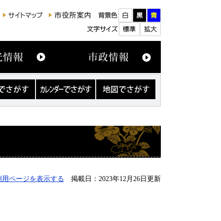
カ
地
レ
図
ン
で
ダ
さ
ー
が
で
す
さ
が
す
刷用ページを表示する
掲載日：2023年12月26日更新