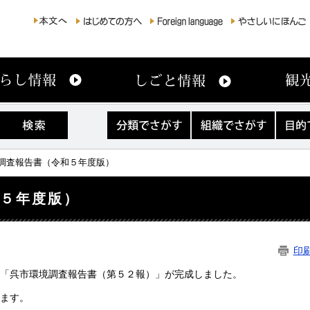
分
組
目
類
織
的
で
で
で
さ
さ
さ
境調査報告書（令和５年度版）
が
が
が
す
す
す
和５年度版）
印
「呉市環境調査報告書（第５２報）」が完成しました。
ます。