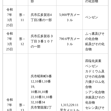
部
の化合物
令和
7年
形－
呉市広多賀谷4
5,900平方メー
ベンゼン
3月
11
丁目2番の一部
トル
25日
令和
ふっ素及びそ
呉市広多賀谷３
790.6平方メー
7年
形－
の化合物
丁目３番１０７
トル
3月
12
鉛及びその化
の一部
25日
合物
​四塩化炭素
ベンゼン
カドミウム及
呉市昭和町6番
びその化合物
12,10番1,10番
六価クロム化
19,
合物
10番20,10番
シアン化合物
22,10番31,10番
水銀及びその
令和
32,10番34
化合物
7年
形－
1,315,229.11
呉市警固屋2丁
セレン及びそ
6月
13
平方メートル