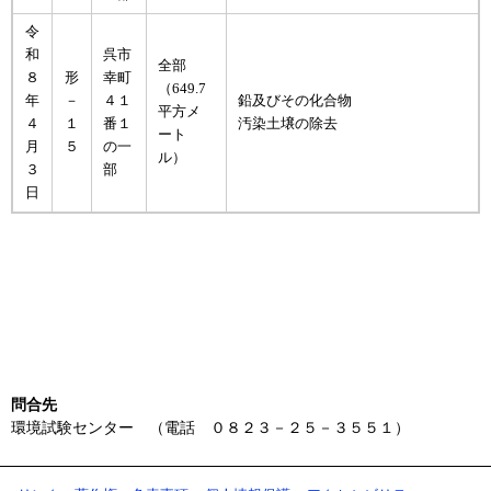
令
和
呉市
全部
８
形
幸町
（649.7
年
－
４１
鉛及びその化合物
平方メ
４
１
番１
汚染土壌の除去
ート
月
５
の一
ル）
３
部
日
問合先
環境試験センター （電話 ０８２３－２５－３５５１）