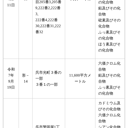
目205番3,205番
の化合物
11日
9,222番2,222番
鉛及びその化
3,
合物
222番4,222番
砒素及びその
30,222番31,222
化合物
番32
ふっ素及びそ
の化合物
ほう素及びそ
の化合物
六価クロム化
​令和
合物
​呉市光町３番の
7年
形－
11,600平方メ
鉛及びその化
一部
9月
14
ートル
合物
３番１の一部
19日
ふっ素及びそ
の化合物
カドミウム及
びその化合物
六価クロム化
合物
呉市警固屋1丁
シアン化合物