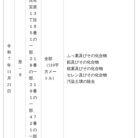
呉市
宮原
１３
丁目
１９
５番
１の
令
一
和
部、
ふっ素及びその化合物
7
２１
全部
形
鉛及びその化合物
年
８番
（510平
－
砒素及びその化合物
11
の一
方メー
９
セレン及びその化合物
月
部、
トル）
汚染土壌の除去
21
２１
日
９番
１の
一
部、
４７
２番
１の
一部