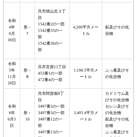
呉市焼山北３丁
目
令和
1542番2の一部
4年
形－
4,200平方メー
鉛及びその化
1542番35の一
6月
７
トル
合物
部
30日
1542番36の一
部
令和
呉市宮原13丁目
形－
ふっ素及びそ
5年
1,196.5平方メ
453番1の一部
８
の化合物
11月
ートル
472番4の一部
29日
呉市阿賀南8丁
カドミウム及
目
びその化合物
令和
3497番3の一部
セレン及びそ
6年
形－
3497番5の一部
3,405.4平方メ
の化合物
6月5
10
3497番12の一
ートル
鉛及びその化
日
部
合物
3497番13の一
ふっ素及びそ