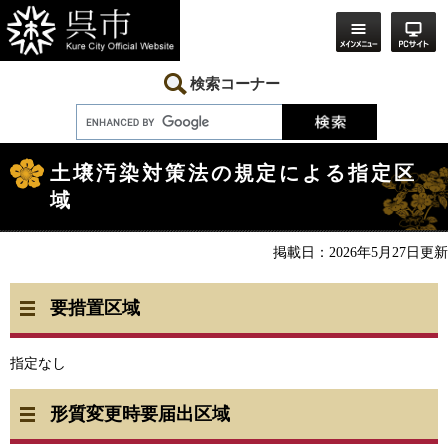
ペ
メ
ー
ニ
ジ
ュ
の
ー
先
を
検索コーナー
頭
飛
で
ば
す。
し
本
て
文
本
土壌汚染対策法の規定による指定区
文
域
へ
掲載日：2026年5月27日更新
要措置区域
指定なし
形質変更時要届出区域