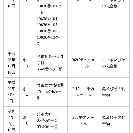
5月
２
部、
メートル
ふっ素及びそ
16日
10836番103の
の化合物
一部、
10836番104、
10836番105、
10836番106、
10836番13の一
部
平成
呉市阿賀中央５
26年
形－
969.28平方メ
ふっ素及びそ
丁目
12月
３
ートル
の化合物
3549番7の一部
16日
平成
呉市仁方桟橋通
29年
形－
2,154.44平方
鉛及びその化
1511番24の一
5月9
４
メートル
合物
部
日
令和
呉市光町
4年
形－
300平方メー
鉛及びその化
65番5の一部
3月
６
トル
合物
65番6の一部
18日