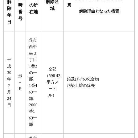
解
解除区
時
の所
質
除
域
解除理由となった措置
番
在地
年
号
日
呉市
西中
央３
平
丁目
成
1番2
全部
30
の一
形
（598.42
年
部、
鉛及びその化合物
－
平方メ
7
1番4
汚染土壌の除去
５
ート
月
の一
ル）
24
部、
日
2000
番1
の一
部