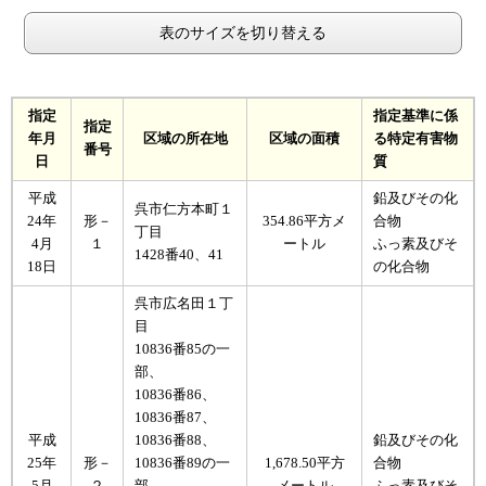
表のサイズを切り替える
指定
指定基準に係
指定
年月
区域の所在地
区域の面積
る特定有害物
番号
日
質
平成
鉛及びその化
呉市仁方本町１
24年
形－
354.86平方メ
合物
丁目
4月
１
ートル
ふっ素及びそ
1428番40、41
18日
の化合物
呉市広名田１丁
目
10836番85の一
部、
10836番86、
10836番87、
平成
10836番88、
鉛及びその化
25年
形－
10836番89の一
1,678.50平方
合物