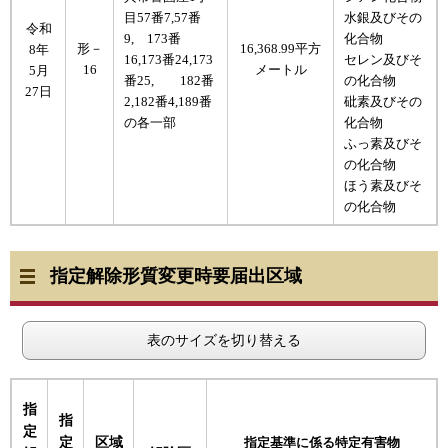
目57番7,57番
水銀及びその
​令和
9, 173番
化合物
形－
16,368.99平方
8年
16,173番24,173
セレン及びそ
16
メートル
5月
番25, 182番
の化合物
27日
2,182番4,189番
砒素及びその
の各一部
化合物
ふっ素及びそ
の化合物
ほう素及びそ
の化合物
指定解除形質変更時要届出区域
表のサイズを切り替える
指
指
定
定
区域
指定基準に係る特定有害物