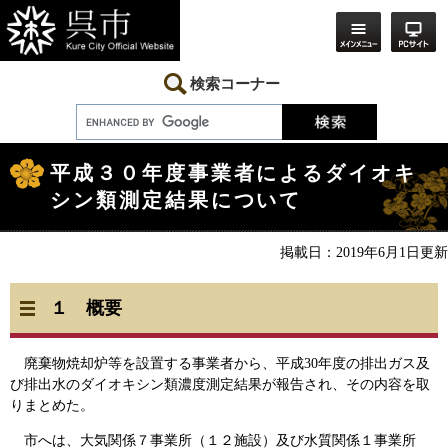
ペ
メ
ー
ニ
ジ
ュ
の
ー
先
を
検索コーナー
頭
飛
で
ば
す。
し
本
て
文
本
平成３０年度事業者によるダイオキ
文
シン類測定結果について
へ
掲載日：2019年6月1日更新
１ 概要
廃棄物焼却炉等を設置する事業者から、平成30年度の排出ガス及
び排出水のダイオキシン類濃度測定結果が報告され、その内容を取
りまとめた。
市へは、大気関係７事業所（１２施設）及び水質関係１事業所