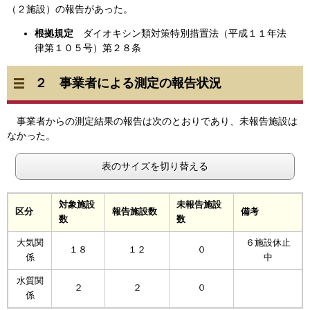
（２施設）の報告があった。
根拠規定
ダイオキシン類対策特別措置法（平成１１年法
律第１０５号）第２８条
２ 事業者による測定の報告状況
事業者からの測定結果の報告は次のとおりであり、未報告施設は
なかった。
表のサイズを切り替える
対象施設
未報告施設
区分
報告施設数
備考
数
数
大気関
６施設休止
１８
１２
０
係
中
水質関
２
２
０
係