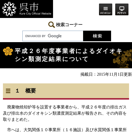
ペ
メ
ー
ニ
ジ
ュ
の
ー
先
を
検索コーナー
頭
飛
で
ば
す。
し
本
て
文
本
平成２６年度事業者によるダイオキ
文
シン類測定結果について
へ
掲載日：2015年11月1日更新
１ 概要
廃棄物焼却炉等を設置する事業者から、平成２６年度の排出ガス
及び排出水のダイオキシン類濃度測定結果が報告され、その内容を
取りまとめた。
市へは、大気関係１０事業所（１６施設）及び水質関係１事業所