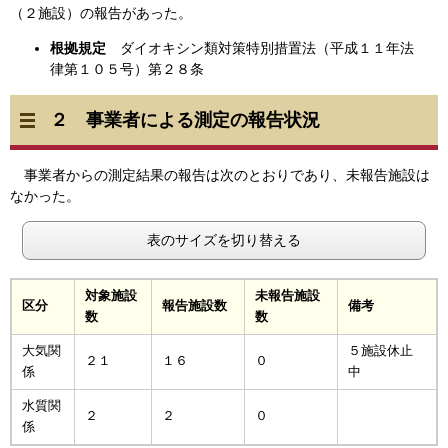
（２施設）の報告があった。
根拠規定
ダイオキシン類対策特別措置法（平成１１年法
律第１０５号）第２８条
２ 事業者による測定の報告状況
事業者からの測定結果の報告は次のとおりであり、未報告施設は
なかった。
表のサイズを切り替える
対象施設
未報告施設
区分
報告施設数
備考
数
数
大気関
５施設休止
２１
１６
０
係
中
水質関
２
２
０
係