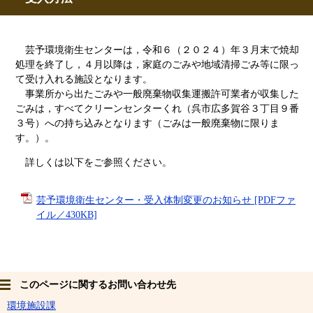
芸予環境衛生セン
ターは，
令和６（２０２４）年３月末で焼却
処理を終了し，４月以降は，家庭のごみや地域清掃ごみ等に限っ
て受け入れる施設となります。
事業所から出たごみや一般廃棄物収集運搬許可業者が収集した
ごみは，すべてクリーンセンターくれ（呉市広多賀谷３丁目９番
３号）への持ち込みとなります（ごみは一般廃棄物に限りま
す。）。
詳しくは以下をご参照ください。
芸予環境衛生センター・受入体制変更のお知らせ [PDFファ
イル／430KB]
このページに関するお問い合わせ先
環境施設課