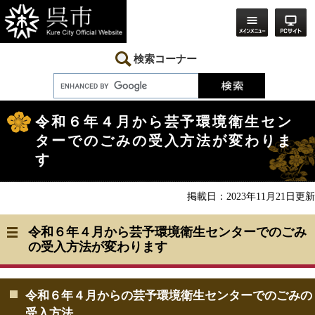
ペ
メ
ー
ニ
ジ
ュ
の
ー
先
を
検索コーナー
頭
飛
で
ば
す。
し
本
て
文
本
令和６年４月から芸予環境衛生セン
文
ターでのごみの受入方法が変わりま
へ
す
掲載日：2023年11月21日更新
令和６年４月から芸予環境衛生センターでのごみ
の受入方法が変わります
令和６年４月からの芸予環境衛生センターでのごみの
受入方法