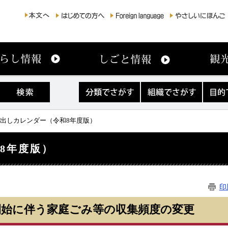
分
組
目
類
織
的
で
で
で
さ
さ
さ
み出しカレンダー（令和8年度版）
が
が
が
す
す
す
8年度版）
印
開始に伴う家庭ごみ等の収集頻度の変更