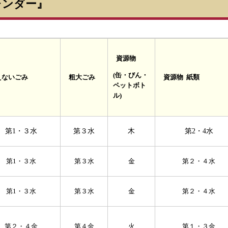
レンダー』
資源物
(缶・びん・
えないごみ
粗大ごみ
資源物 紙類
ペットボト
ル)
第1・３水
第３水
木
第2・4水
第1・３水
第３水
金
第２・４水
第1・３水
第３水
金
第２・４水
第２・４金
第４金
火
第１・３金