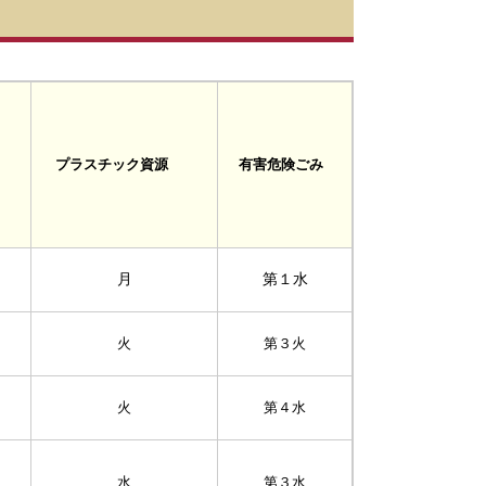
有害危険ごみ
プラスチック資源
月
第１水
火
第３火
火
第４水
水
第３水