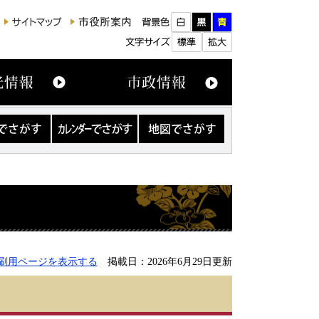
カ
地
レ
図
ン
で
ダ
さ
ー
が
で
す
さ
が
す
刷用ページを表示する
掲載日：2026年6月29日更新