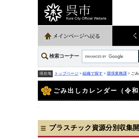
ペ
メ
ー
ニ
ジ
ュ
の
ー
先
を
頭
飛
で
ば
す。
し
て
Google
本
検索コーナー
カ
文
ス
へ
タ
トップページ
>
組織で探す
>
環境業務課
> ご
現在地
ム
検
本
索
文
ごみ出しカレンダー（令和
プラスチック資源分別収集