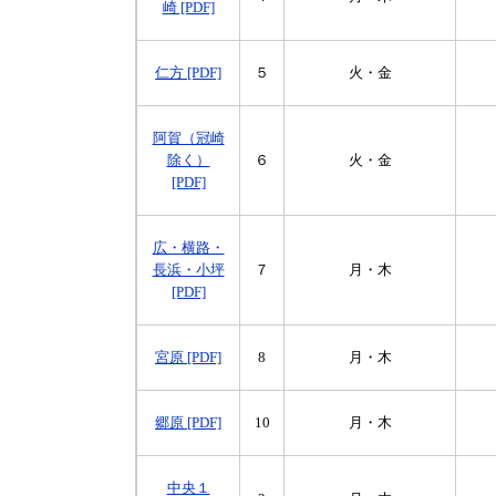
崎 [PDF]
仁方 [PDF]
５
火・金
阿賀（冠崎
除く）
６
火・金
[PDF]
広・横路・
長浜・小坪
７
月・木
[PDF]
宮原 [PDF]
8
月・木
郷原 [PDF]
10
月・木
中央１