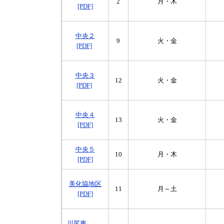
2
月・木
[PDF]
中央２
9
火・金
[PDF]
中央３
12
火・金
[PDF]
中央４
13
火・金
[PDF]
中央５
10
月・木
[PDF]
美化協地区
11
月～土
[PDF]
川尻東