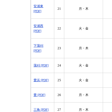
安浦東
21
月・木
[PDF]
安浦西
22
火・金
[PDF]
下蒲刈
23
月・木
[PDF]
蒲刈 [PDF]
24
火・金
豊浜 [PDF]
25
火・金
豊 [PDF]
26
月・木
三角 [PDF]
27
月・木