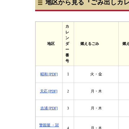
地区から見る『ごみ出しカ
カ
レ
ン
燃えるごみ
燃
地区
ダ
ー
番
号
1
火・金
昭和 [PDF]
天応 [PDF]
2
月・木
吉浦 [PDF]
3
月・木
警固屋 ・冠
4
月・木