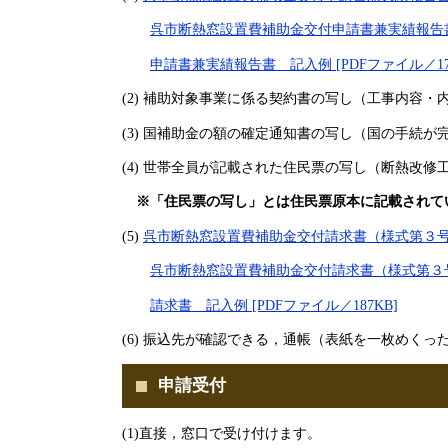
呉市断熱窓設置費補助金交付申請書兼実績報告書（様
申請書兼実績報告書 記入例 [PDFファイル／178
(2) 補助対象事業に係る契約書の写し（工事内容
(3) 国補助金の額の確定通知書の写し（国の手続
(4) 世帯全員が記載された住民票の写し（断熱改
※「住民票の写し」とは住民票原本に記載されて
(5) ​
呉市断熱窓設置費補助金交付請求書（様式第３号） [
呉市断熱窓設置費補助金交付請求書（様式第３号） 
請求書 記入例 [PDFファイル／187KB]
(6) 振込先が確認できる，通帳（表紙を一枚めくっ
申請受付
(1)直接，窓口で受け付けます。