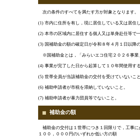
次の条件のすべてを満たす方が対象となります。
(1) 市内に住所を有し，現に居住している又は居
(2) 本市の区域内に居住する個人又は単身赴任等
(3) 国補助金の額の確定日が令和８年４月１日以降
※国補助金とは，「みらいエコ住宅２０２６事業
(4) 事業が完了した日から起算して１０年間使用す
(5) 世帯全員が当該補助金の交付を受けていないこ
(6) 補助申請者が市税を滞納していないこと。
(7) 補助申請者が暴力団員等でないこと。
補助金の額
補助金の交付は１世帯につき１回限りで，工事に
１００，０００円のいずれか低い方の額