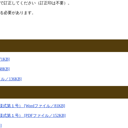
線で訂正してください（訂正印は不要）。
ある必要があります。
KB]
KB]
／136KB]
１号） [Wordファイル／81KB]
１号） [PDFファイル／152KB]
]