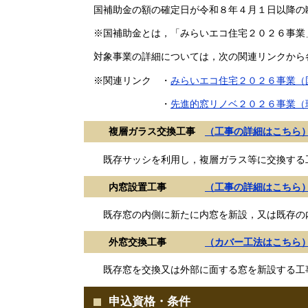
国補助金の額の確定日が令和８年４月１日以降の
※国補助金とは，「みらいエコ住宅２０２６事業
対象事業の詳細については，次の関連リンクから
※関連リンク ・
みらいエコ住宅２０２６事業（
・
先進的窓リノベ２０２６事業（
複層ガラス交換工事
（工事の詳細はこちら
既存サッシを利用し，複層ガラス等に交換す
内窓設置工事
（工事の詳細はこちら
既存窓の内側に新たに内窓を新設，又は既存の内
外窓交換工事
（カバー工法はこちら
既存窓を交換又は外部に面する窓を新設する工
申込資格・条件