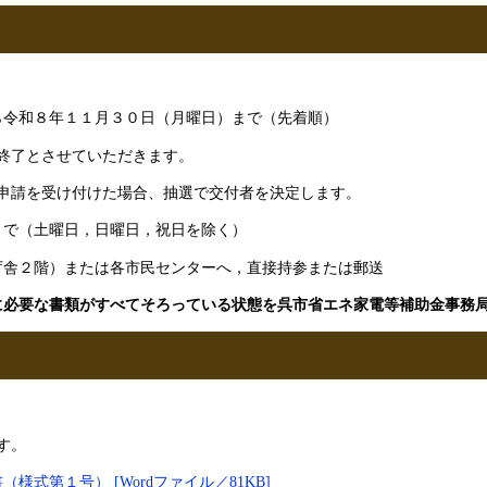
から令和８年１１月３０日（月曜日）まで（先着順）
終了とさせていただきます。
申請を受け付けた場合、抽選で交付者を決定します。
分まで（土曜日，日曜日，祝日を除く）
本庁舎２階）または各市民センターへ，直接持参または郵送
必要な書類がすべてそろっている状態を呉市省エネ家電等補助金事務局
す。
式第１号） [Wordファイル／81KB]