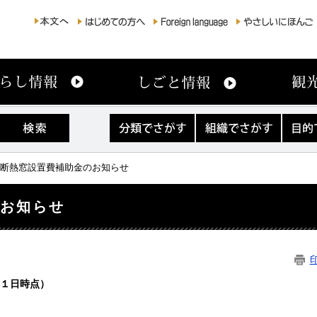
分
組
目
類
織
的
で
で
で
さ
さ
さ
市断熱窓設置費補助金のお知らせ
が
が
が
す
す
す
のお知らせ
３１日時点）