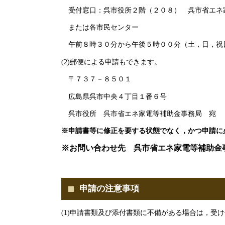
受付窓口：呉市役所２階（２０８） 呉市省エネ
または各市民センター
午前８時３０分から午後５時００分（土，日，祝
(2)郵便による申請もできます。
〒７３７－８５０１
広島県呉市中央４丁目１番６号
呉市役所 呉市省エネ家電等補助金事務局 宛
※申請書等に修正を要する状態でなく，かつ申請に
※お問い合わせ先
呉市省エネ家電等補助金
（Fax番号）０８
申請の注意事項
(1)申請書類及び添付書類に不備がある場合は，受