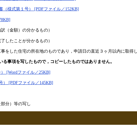
式第１号） [PDFファイル／152KB]
KB]
・内訳（金額）の分かるもの）
が完了したことが分かるもの）
修工事をした住宅の所在地のものであり，申請日の直近３ヶ月以内に取得
いる事項を写したもので，コピーしたものではありません。
Wordファイル／25KB]
[PDFファイル／145KB]
た部分）等の写し