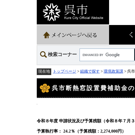
ペ
メ
ー
ニ
ジ
ュ
の
ー
先
を
頭
飛
で
ば
す。
し
て
Google
本
検索コーナー
カ
文
ス
へ
タ
トップページ
>
組織で探す
>
環境政策課
> 呉
現在地
ム
検
本
索
文
呉市断熱窓設置費補助金
令和８年度 申請状況及び予算残額（令和８年７月
予算執行率： 24.2％（予算残額：2,274,000円）