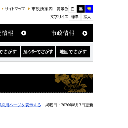
カ
地
レ
図
ン
で
ダ
さ
ー
が
で
す
さ
が
す
印刷用ページを表示する
掲載日：2026年8月3日更新