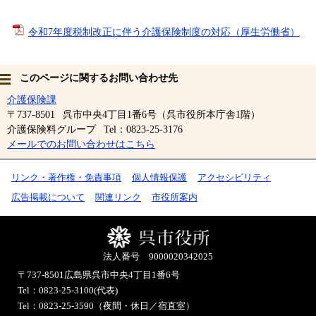
令和7年度税制改正に伴う介護保険制度の対応（厚生労働省）
このページに関するお問い合わせ先
介護保険課
〒737-8501
呉市中央4丁目1番6号（呉市役所本庁舎1階）
介護保険料グループ
Tel：0823-25-3176
メールでのお問い合わせはこちら
リンク・著作権・免責事項
個人情報保護
アクセシビリティ
広告掲載について
関連リンク
市役所案内
法人番号 9000020342025
〒737-8501
広島県呉市中央4丁目1番6号
Tel：0823-25-3100(代表)
Tel：0823-25-3590（夜間・休日／宿直室）