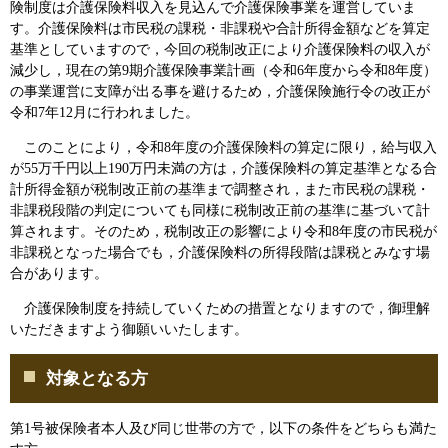
険制度は介護保険料収入を見込んで介護保険事業を運営していま
す。介護保険料は市民税の課税・非課税や合計所得金額などを算定
基準としていますので，今回の税制改正により介護保険料の収入が
減少し，現在の第9期介護保険事業計画（令和6年度から令和8年度）
の事業運営に支障が出る事を避けるため，介護保険施行令の改正が
令和7年12月に行われました。​
このことにより，令和8年度の介護保険料の算定に限り，給与収入
が55万千円以上190万円未満の方は，介護保険料の算定基準となる合
計所得金額が税制改正前の基準まで調整され，また市民税の課税・
非課税段階の判定についても同様に税制改正前の基準に基づいて計
算されます。そのため，税制改正の影響により令和8年度の市民税が
非課税となった場合でも，介護保険料の所得段階は課税とみなす場
合があります。
介護保険制度を持続していくための措置となりますので，御理解
いただきますよう御願いいたします。
対象となる方
第1号被保険者本人及び同じ世帯の方で，以下の条件をどちらも満た