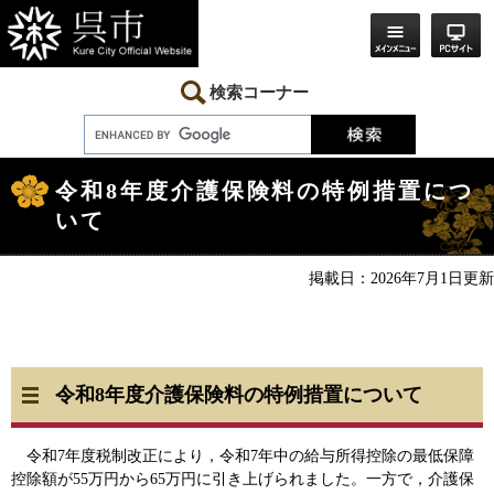
ペ
メ
ー
ニ
ジ
ュ
の
ー
先
を
検索コーナー
頭
飛
で
ば
す。
し
本
て
文
本
令和8年度介護保険料の特例措置につ
文
いて
へ
掲載日：2026年7月1日更新
令和8年度介護保険料の特例措置について
令和7年度税制改正により，令和7年中の給与所得控除の最低保障
控除額が55万円から65万円に引き上げられました。一方で，介護保