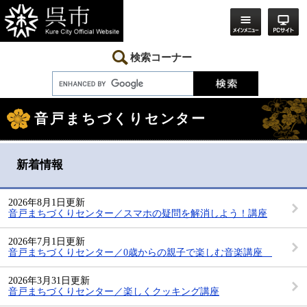
ペ
メ
ー
ニ
ジ
ュ
の
ー
先
を
検索コーナー
頭
飛
で
ば
す。
し
本
て
文
本
音戸まちづくりセンター
文
へ
新着情報
2026年8月1日更新
音戸まちづくりセンター／スマホの疑問を解消しよう！講座
2026年7月1日更新
音戸まちづくりセンター／0歳からの親子で楽しむ音楽講座
2026年3月31日更新
音戸まちづくりセンター／楽しくクッキング講座