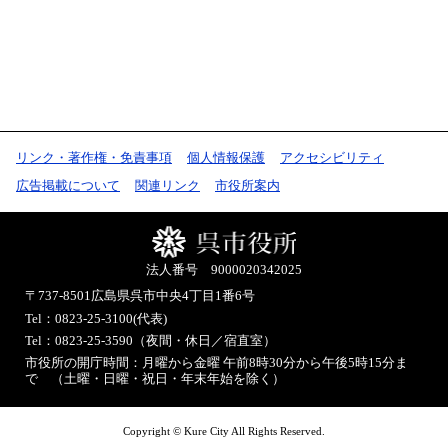
リンク・著作権・免責事項
個人情報保護
アクセシビリティ
広告掲載について
関連リンク
市役所案内
法人番号 9000020342025
〒737-8501
広島県呉市中央4丁目1番6号
Tel：0823-25-3100(代表)
Tel：0823-25-3590（夜間・休日／宿直室）
市役所の開庁時間：月曜から金曜 午前8時30分から午後5時15分ま
で （土曜・日曜・祝日・年末年始を除く）
Copyright © Kure City All Rights Reserved.