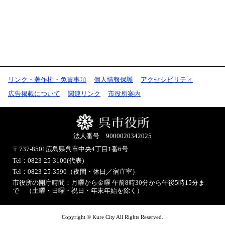
リンク・著作権・免責事項
個人情報保護
アクセシビリティ
広告掲載について
関連リンク
市役所案内
法人番号 9000020342025
〒737-8501
広島県呉市中央4丁目1番6号
Tel：0823-25-3100(代表)
Tel：0823-25-3590（夜間・休日／宿直室）
市役所の開庁時間：月曜から金曜 午前8時30分から午後5時15分ま
で （土曜・日曜・祝日・年末年始を除く）
Copyright © Kure City All Rights Reserved.