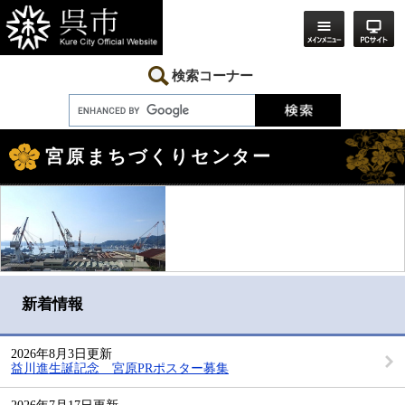
ペ
メ
ー
ニ
ジ
ュ
の
ー
先
を
検索コーナー
頭
飛
で
ば
す。
し
本
て
文
本
宮原まちづくりセンター
文
へ
新着情報
2026年8月3日更新
益川進生誕記念 宮原PRポスター募集