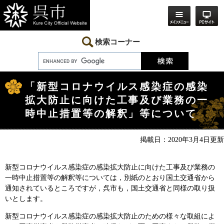
ペ
メ
ー
ニ
ジ
ュ
の
ー
先
を
検索コーナー
頭
飛
で
ば
す。
し
本
て
文
本
「新型コロナウイルス感染症の感染
文
拡大防止に向けた工事及び業務の一
へ
時中止措置等の解釈」等について
掲載日：2020年3月4日更新
新型コロナウイルス感染症の感染拡大防止に向けた工事及び業務の
一時中止措置等の解釈等については，別紙のとおり国土交通省から
通知されているところですが，呉市も，国土交通省と同様の取り扱
いとします。
新型コロナウイルス感染症の感染拡大防止のための様々な取組によ