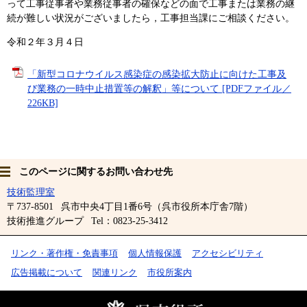
って工事従事者や業務従事者の確保などの面で工事または業務の継
続が難しい状況がございましたら，工事担当課にご相談ください。
令和２年３月４日
「新型コロナウイルス感染症の感染拡大防止に向けた工事及
び業務の一時中止措置等の解釈」等について [PDFファイル／
226KB]
このページに関するお問い合わせ先
技術監理室
〒737-8501
呉市中央4丁目1番6号（呉市役所本庁舎7階）
技術推進グループ
Tel：0823-25-3412
リンク・著作権・免責事項
個人情報保護
アクセシビリティ
広告掲載について
関連リンク
市役所案内