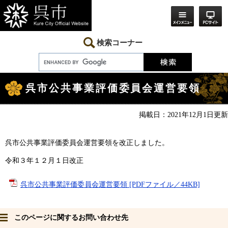
ペ
メ
ー
ニ
ジ
ュ
の
ー
先
を
検索コーナー
頭
飛
で
ば
す。
し
本
て
文
本
呉市公共事業評価委員会運営要領
文
へ
掲載日：2021年12月1日更新
呉市公共事業評価委員会運営要領を改正しました。
令和３年１２月１日改正
呉市公共事業評価委員会運営要領 [PDFファイル／44KB]
このページに関するお問い合わせ先