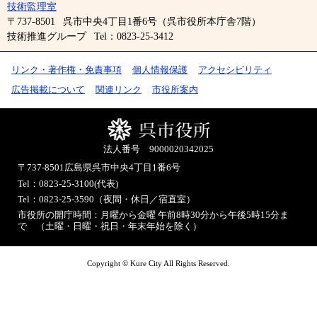
技術監理室
〒737-8501
呉市中央4丁目1番6号（呉市役所本庁舎7階）
技術推進グループ
Tel：0823-25-3412
リンク・著作権・免責事項
個人情報保護
アクセシビリティ
広告掲載について
関連リンク
市役所案内
法人番号 9000020342025
〒737-8501
広島県呉市中央4丁目1番6号
Tel：0823-25-3100(代表)
Tel：0823-25-3590（夜間・休日／宿直室）
市役所の開庁時間：月曜から金曜 午前8時30分から午後5時15分ま
で （土曜・日曜・祝日・年末年始を除く）
Copyright © Kure City All Rights Reserved.