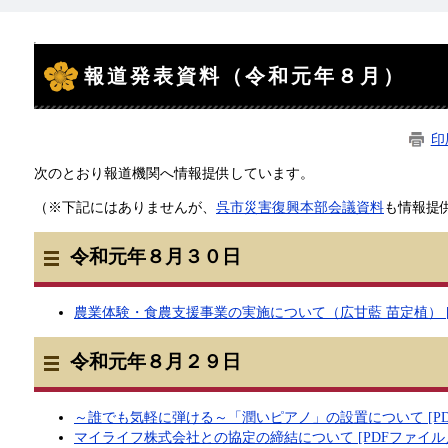
本
文
報道発表資料（令和元年８月）
印
次のとおり報道機関へ情報提供しています。
（※下記にはありませんが、
呉市災害復興本部会議資料
も情報提
令和元年８月３０日
農業体験・食農支援事業の実施について（広甘藍 苗定植） [PD
令和元年８月２９日
～誰でも気軽に弾ける～「潤いピアノ」の設置について [PDF
マイライフ株式会社との協定の締結について [PDFファイル／3