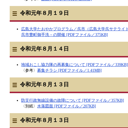
令和元年８月１９日
広島大学たおやかプログラム／呉市（広島大学呉サテライ
呉市豊町御手洗－の開催 [PDFファイル／375KB]
令和元年８月１４日
地域おこし協力隊の再募集について [PDFファイル／339KB]
〈参考〉
募集チラシ [PDFファイル／1.41MB]
令和元年８月１３日
防災行政無線設備の故障について [PDFファイル／357KB]
〈別紙〉
水落図面 [PDFファイル／207KB]
令和元年８月１３日