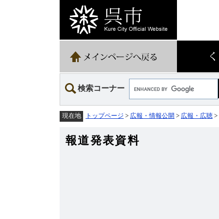
ペ
メ
ー
ニ
ジ
ュ
の
ー
先
を
頭
飛
で
ば
す。
し
て
Google
本
検索コーナー
カ
文
ス
へ
タ
トップページ
>
広報・情報公開
>
広報・広聴
>
現在地
ム
検
索
報道発表資料