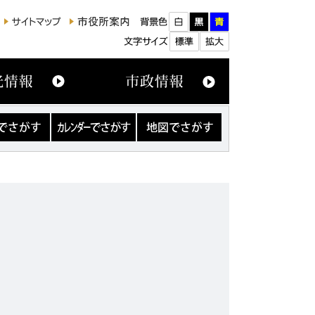
カ
地
レ
図
ン
で
ダ
さ
ー
が
で
す
さ
が
す