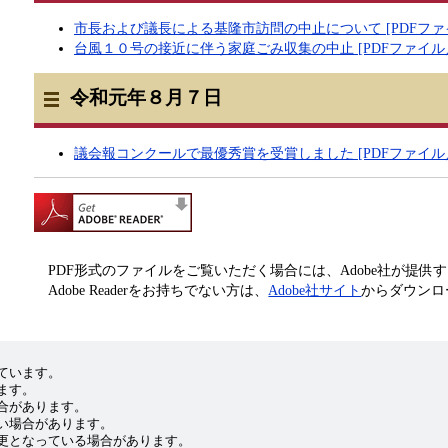
市長および議長による基隆市訪問の中止について [PDFファイ
台風１０号の接近に伴う家庭ごみ収集の中止 [PDFファイル／3
令和元年８月７日
議会報コンクールで最優秀賞を受賞しました [PDFファイル／3
PDF形式のファイルをご覧いただく場合には、Adobe社が提供するAd
Adobe Readerをお持ちでない方は、
Adobe社サイト
からダウンロ
ています。
ます。
合があります。
い場合があります。
更となっている場合があります。