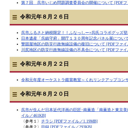
第７回 呉市いじめ問題調査委員会の開催について [PDFファ
令和元年８月２６日
呉市ふるさと納税限定！！ふなっしー×呉氏コラボグッズ登場 [
日本遺産「呉鎮守府」開庁１３０周年記念パネル展について [P
警固屋地区の防災行政無線設備の復旧について [PDFファイル／
川尻地区の防災行政無線設備の不具合について [PDFファイル／
令和元年８月２２日
令和元年度オーケストラ鑑賞教室～くれリンクアップコンサート
令和元年８月２０日
呉市が生んだ日本近代洋画の巨匠･南薫造「南薫造と東京美術
イル／461KB]
〈参考１〉
チラシ [PDFファイル／1.19MB]
〈参考２〉
目録 [PDFファイル／293KB]