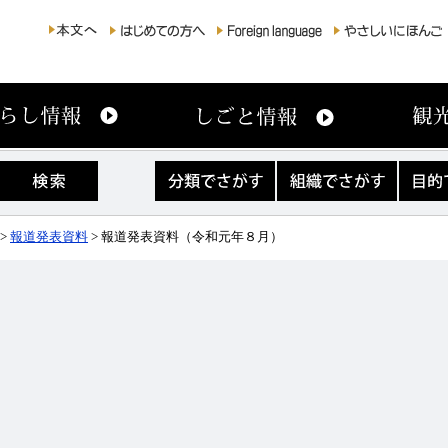
分
組
目
類
織
的
で
で
で
さ
さ
さ
>
報道発表資料
> 報道発表資料（令和元年８月）
が
が
が
す
す
す