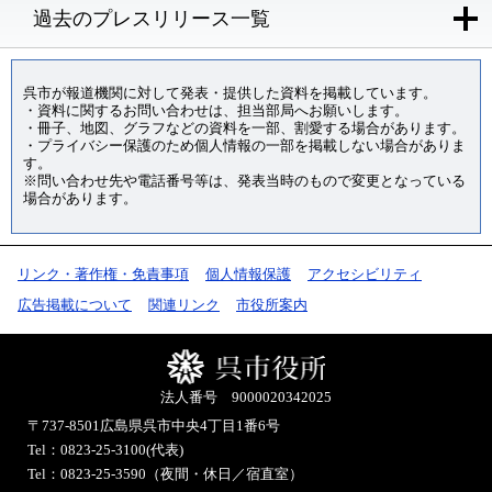
過去のプレスリリース一覧
呉市が報道機関に対して発表・提供した資料を掲載しています。
・資料に関するお問い合わせは、担当部局へお願いします。
・冊子、地図、グラフなどの資料を一部、割愛する場合があります。
・プライバシー保護のため個人情報の一部を掲載しない場合がありま
す。
※問い合わせ先や電話番号等は、発表当時のもので変更となっている
場合があります。
リンク・著作権・免責事項
個人情報保護
アクセシビリティ
広告掲載について
関連リンク
市役所案内
法人番号 9000020342025
〒737-8501
広島県呉市中央4丁目1番6号
Tel：0823-25-3100(代表)
Tel：0823-25-3590（夜間・休日／宿直室）