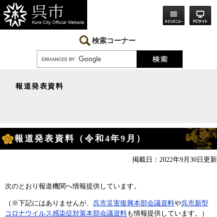
ペ
メ
ー
ニ
ジ
ュ
の
ー
先
を
検索コーナー
頭
飛
で
ば
す。
し
て
本
報道発表資料
文
へ
本
報道発表資料（令和4年9月）
文
掲載日：2022年9月30日更新
次のとおり報道機関へ情報提供しています。
（※下記にはありませんが、
呉市災害復興本部会議資料
や
呉市新型
コロナウイルス感染症対策本部会議資料
も情報提供しています。）