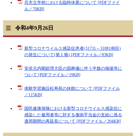
呉市立学校における臨時休業について [PDFファイ
ル／70KB]
令和4年9月26日
新型コロナウイルス感染症患者(31731～31881例目)
の発生について(第１報) [PDFファイル／83KB]
安倍元内閣総理大臣の国葬儀に伴う半旗の掲揚等に
ついて [PDFファイル／19KB]
体験学習施設松寿苑の休館について [PDFファイル
／115KB]
国民健康保険における新型コロナウイルス感染症に
感染した被用者等に対する傷病手当金の支給に係る
適用期間の再延長について [PDFファイル／204KB]