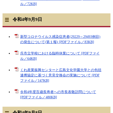
ル／72KB]
令和4年9月9日
新型コロナウイルス感染症患者(29229～29493例目)
の発生について(第１報) [PDFファイル／83KB]
呉市立学校における臨時休業について [PDFファイ
ル／64KB]
くれ産業振興センターと広島文化学園大学との包括
連携協定に基づく意見交換会の実施について [PDF
ファイル／147KB]
令和4年度百歳長寿者への市長表敬訪問について
[PDFファイル／480KB]
令和4年9月8日