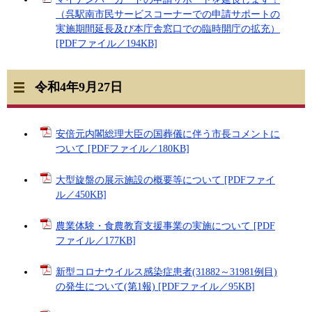
（呉駅南市民サービスコーナーでの申請サポートの
実施期間延長及び本庁舎窓口での臨時開庁の拡充）
[PDFファイル／194KB]
令和4年9月27日
安倍元内閣総理大臣の国葬儀に伴う市長コメントに
ついて [PDFファイル／180KB]
大型旋盤の展示施設の概要等について [PDFファイ
ル／450KB]
農業体験・食農教育支援事業の実施について [PDF
ファイル／177KB]
新型コロナウイルス感染症患者(31882～31981例目)
の発生について(第1報) [PDFファイル／95KB]