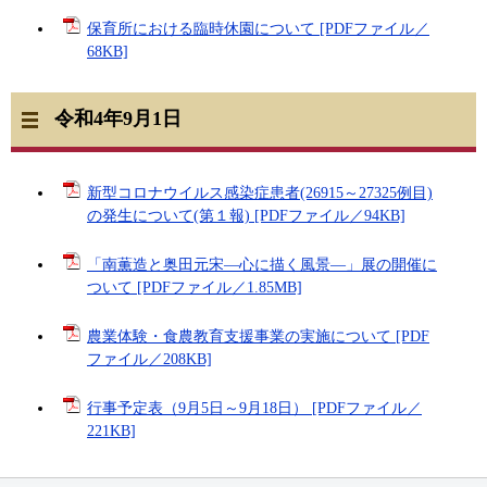
保育所における臨時休園について [PDFファイル／
68KB]
令和4年9月1日
新型コロナウイルス感染症患者(26915～27325例目)
の発生について(第１報) [PDFファイル／94KB]
「南薫造と奥田元宋―心に描く風景―」展の開催に
ついて [PDFファイル／1.85MB]
農業体験・食農教育支援事業の実施について [PDF
ファイル／208KB]
行事予定表（9月5日～9月18日） [PDFファイル／
221KB]