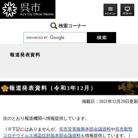
ペ
メ
ー
ニ
ジ
ュ
の
ー
先
を
検索コーナー
頭
飛
で
ば
す。
し
て
本
報道発表資料
文
へ
本
報道発表資料（令和3年12月）
文
掲載日：2021年12月29日更新
次のとおり報道機関へ情報提供しています。
（※下記にはありませんが、
呉市災害復興本部会議資料
や
呉市新型
コロナウイルス感染症対策本部会議資料
も情報提供しています。）