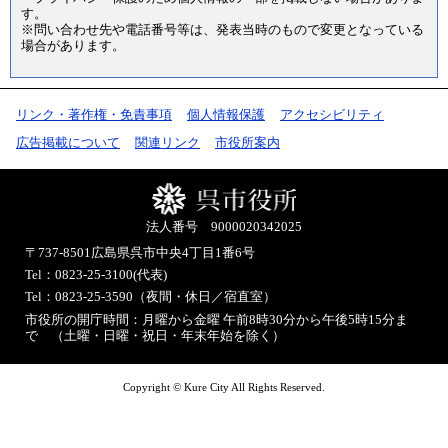
す。
※問い合わせ先や電話番号等は、発表当時のもので変更となっている
場合があります。
リンク・著作権・免責事項
個人情報保護
アクセシビリティ
広告掲載について
関連リンク
市役所案内
法人番号 9000020342025
〒737-8501
広島県呉市中央4丁目1番6号
Tel：0823-25-3100(代表)
Tel：0823-25-3590（夜間・休日／宿直室）
市役所の開庁時間：月曜から金曜 午前8時30分から午後5時15分ま
で （土曜・日曜・祝日・年末年始を除く）
Copyright © Kure City All Rights Reserved.