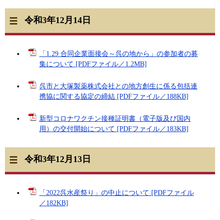
令和3年12月14日
「1.29 合同企業面接会～呉の地から」の参加者の募
集について [PDFファイル／1.2MB]
呉市と大塚製薬株式会社との地方創生に係る包括連
携協に関する協定の締結 [PDFファイル／188KB]
新型コロナワクチン接種証明書（電子版及び国内
用）の交付開始について [PDFファイル／183KB]
令和3年12月13日
「2022呉水産祭り」の中止について [PDFファイル
／182KB]