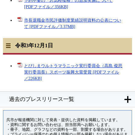
予約不要の「お気軽接種」の追加実施について
[PDFファイル／356KB]
市長退職金市民評価制度業績説明資料の公表につい
て [PDFファイル／3.37MB]
令和3年12月1日
とびしまウルトラマラニック実行委員会（高島 俊思
実行委員長）スポーツ振興大賞受賞 [PDFファイル
／226KB]
過去のプレスリリース一覧
呉市が報道機関に対して発表・提供した資料を掲載しています。
・資料に関するお問い合わせは、担当部局へお願いします。
・冊子、地図、グラフなどの資料を一部、割愛する場合があります。
・プライバシー保護のため個人情報の一部を掲載しない場合がありま