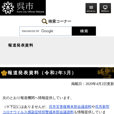
ペ
メ
ー
ニ
ジ
ュ
の
ー
先
を
検索コーナー
頭
飛
で
ば
す。
し
て
本
報道発表資料
文
へ
本
報道発表資料（令和2年3月）
文
掲載日：2020年4月2日更新
次のとおり報道機関へ情報提供しています。
（※下記にはありませんが、
呉市災害復興本部会議資料
や
呉市新型
コロナウイルス感染症特別警戒本部会議資料
も情報提供していま