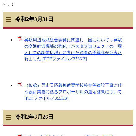
す。）
令和2年3月31日
呉駅周辺地域総合開発に関連し，国において，呉駅
の交通結節機能の強化（バスタプロジェクトの一環
としての駅前広場）に向けた調査の予算化が公表さ
れました [PDFファイル／373KB]
（仮称）呉市天応義務教育学校校舎等建設工事に伴
う設計業務に係るプロポーザルの選定結果について
[PDFファイル／355KB]
令和2年3月26日