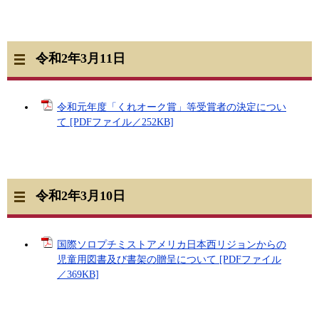
令和2年3月11日
令和元年度「くれオーク賞」等受賞者の決定につい
て [PDFファイル／252KB]
令和2年3月10日
国際ソロプチミストアメリカ日本西リジョンからの
児童用図書及び書架の贈呈について [PDFファイル
／369KB]