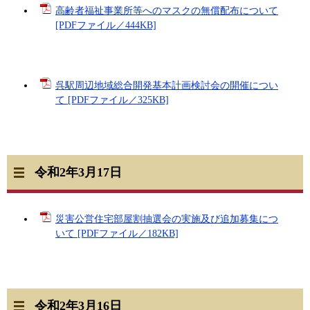
高齢者福祉事業所等へのマスクの無償配布について
[PDFファイル／444KB]
呉駅周辺地域総合開発基本計画検討会の開催につい
て [PDFファイル／325KB]
令和2年3月17日
災害公営住宅部屋割抽選会の実施及び追加募集につ
いて [PDFファイル／182KB]
令和2年3月16日