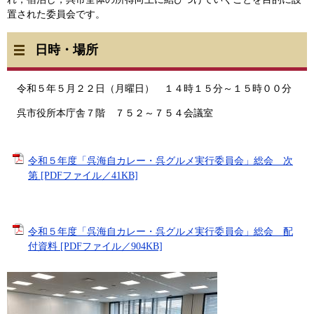
置された委員会です。
日時・場所
令和５年５月２２日（月曜日） １４時１５分～１５時００分
呉市役所本庁舎７階 ７５２～７５４会議室
令和５年度「呉海自カレー・呉グルメ実行委員会」総会 次
第 [PDFファイル／41KB]
令和５年度「呉海自カレー・呉グルメ実行委員会」総会 配
付資料 [PDFファイル／904KB]