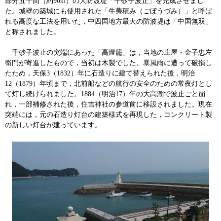
部分五十間（約90m）の大防波堤「千砂子波止」を完成させまし
た。城壁の築城にも使用された「牛蒡積み（ごぼうづみ）」と呼ば
れる高度な工法を用いた，中四国地方最大の防波堤は「中国無双」
と称されました。
千砂子波止の突端にあった「高燈籠」は，当地の庄屋・金子忠左
衛門が寄進したもので，当初は木製でした。暴風雨に遭って破損し
たため，天保3（1832）年に石造りに建て替えられた後，明治
12（1879）年頃まで，北前船などの航行の安全のための常夜灯とし
て灯し続けられました。1884（明治17）年の大高潮で波止ごと崩
れ，一部補修された後，住吉神社の参道前に移設されました。現在
突端には，元の石造り灯台の建築様式を再現した，コンクリート製
の新しい灯台が建っています。