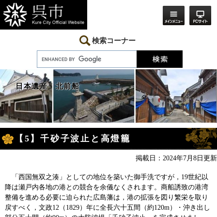
ペ
メ
ー
ニ
ジ
ュ
の
ー
先
を
検索コーナー
頭
飛
で
ば
す。
し
て
本
日本遺産 北前船
文
へ
本
【5】千砂子波止と高燈籠
文
掲載日：2024年7月8日更新
「西国無双之湊」としての地位を築いた御手洗ですが，19世紀以
降は瀬戸内各地の港との競合を余儀なくされます。商船誘致の港湾
整備を進める必要に迫られた広島藩は，港の拡張を図り繁栄を取り
戻すべく，文政12（1829）年に全長六十五間（約120m）・沖き出し