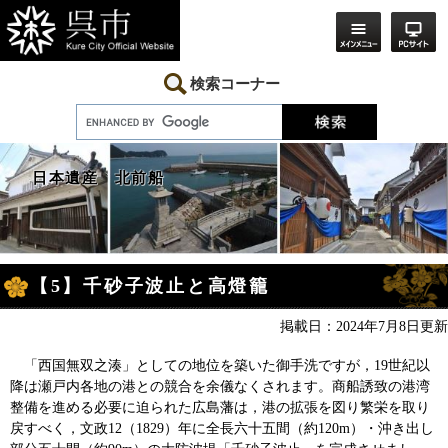
ペ
メ
ー
ニ
ジ
ュ
の
ー
先
を
検索コーナー
頭
飛
で
ば
す。
し
て
本
日本遺産 北前船
文
へ
本
【5】千砂子波止と高燈籠
文
掲載日：2024年7月8日更新
「西国無双之湊」としての地位を築いた御手洗ですが，19世紀以
降は瀬戸内各地の港との競合を余儀なくされます。商船誘致の港湾
整備を進める必要に迫られた広島藩は，港の拡張を図り繁栄を取り
戻すべく，文政12（1829）年に全長六十五間（約120m）・沖き出し