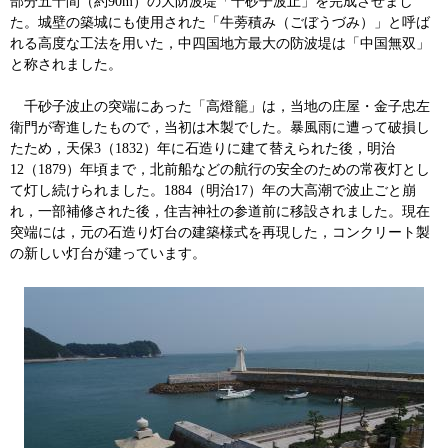
部分五十間（約90m）の大防波堤「千砂子波止」を完成させまし
た。城壁の築城にも使用された「牛蒡積み（ごぼうづみ）」と呼ば
れる高度な工法を用いた，中四国地方最大の防波堤は「中国無双」
と称されました。
千砂子波止の突端にあった「高燈籠」は，当地の庄屋・金子忠左
衛門が寄進したもので，当初は木製でした。暴風雨に遭って破損し
たため，天保3（1832）年に石造りに建て替えられた後，明治
12（1879）年頃まで，北前船などの航行の安全のための常夜灯とし
て灯し続けられました。1884（明治17）年の大高潮で波止ごと崩
れ，一部補修された後，住吉神社の参道前に移設されました。現在
突端には，元の石造り灯台の建築様式を再現した，コンクリート製
の新しい灯台が建っています。