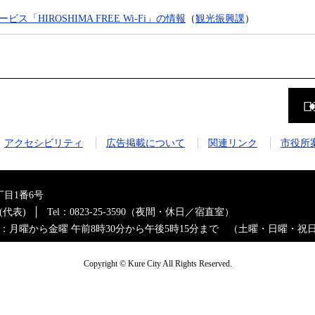
ス「HIROSHIMA FREE Wi-Fi」の情報
（
観光振興課
）
前
の
ペ
ー
ジ
アクセシビリティ
広告掲載について
関連リンク
市役所
に
戻
る
目1番6号
0(代表)
Tel：0823-25-3590（夜間・休日／宿直室）
：月曜から金曜 午前8時30分から午後5時15分まで （土曜・日曜・祝
Copyright © Kure City All Rights Reserved.