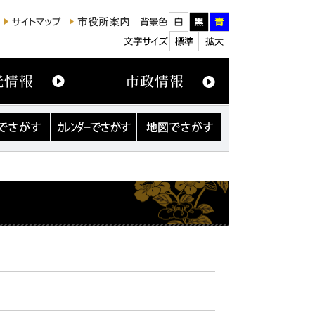
カ
地
レ
図
ン
で
ダ
さ
ー
が
で
す
さ
が
す