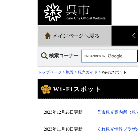
ペ
メ
ー
ニ
ジ
ュ
の
ー
先
を
頭
飛
で
ば
す。
し
て
Google
本
検索コーナー
カ
文
ス
へ
タ
トップページ
>
施設
>
観光ガイド
> Wi-Fiスポット
ム
検
本
索
文
Wi-Fiスポット
2023年12月28日更新
呉市観光案内所
（
観
2023年11月10日更新
くれ観光情報プラザ