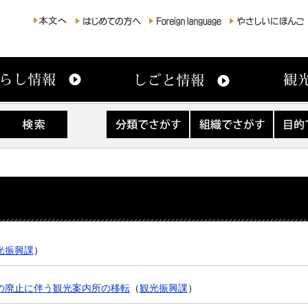
分
組
目
類
織
的
で
で
で
さ
さ
さ
が
が
が
す
す
す
光振興課
）
の廃止に伴う観光案内所の移転
（
観光振興課
）