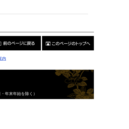
こ
の
ペ
ー
ジ
案内
の
ト
ッ
プ
へ
日・年末年始を除く）