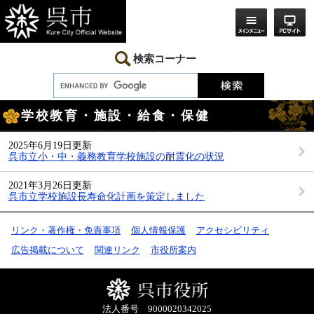
ペ
メ
ー
ニ
ジ
ュ
の
ー
先
を
検索コーナー
頭
飛
で
ば
す。
し
本
て
学校教育・施設・給食・保健
文
本
文
へ
2025年6月19日更新
呉市立小・中・義務教育学校施設の耐震化の状況
2021年3月26日更新
呉市立学校施設長寿命化計画を策定しました
リンク・著作権・免責事項
個人情報保護
アクセシビリティ
広告掲載について
関連リンク
市役所案内
法人番号 9000020342025