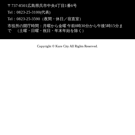
〒737-8501
広島県呉市中央4丁目1番6号
Tel：0823-25-3100(代表)
Tel：0823-25-3590（夜間・休日／宿直室）
市役所の開庁時間：月曜から金曜 午前8時30分から午後5時15分ま
で （土曜・日曜・祝日・年末年始を除く）
Copyright © Kure City All Rights Reserved.