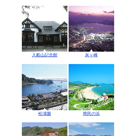
入船山記念館
灰ヶ峰
松濤園
県民の浜