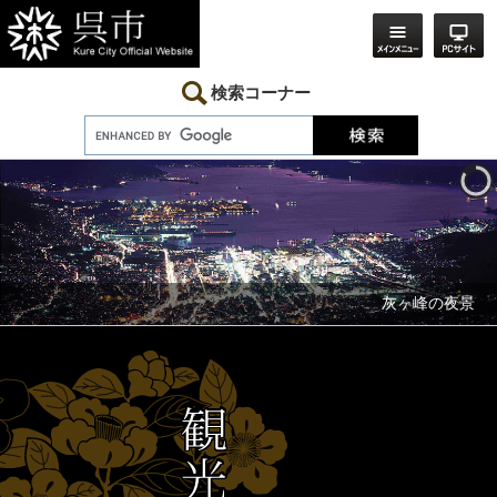
ペ
メ
ー
ニ
ジ
ュ
の
ー
先
を
検索コーナー
頭
飛
で
ば
す。
し
本
て
文
本
文
へ
灰ヶ峰の夜景
観
光
情
報
く
れ