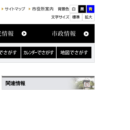
カ
地
レ
図
ン
で
ダ
さ
ー
が
で
す
さ
関連情報
が
す