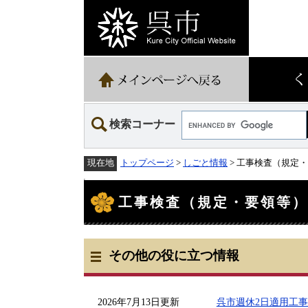
ペ
メ
ー
ニ
ジ
ュ
の
ー
先
を
頭
飛
で
ば
す。
し
て
Google
本
検索コーナー
カ
文
ス
へ
タ
トップページ
>
しごと情報
> 工事検査（規定
現在地
ム
検
本
索
文
工事検査（規定・要領等
その他の役に立つ情報
2026年7月13日更新
呉市週休2日適用工