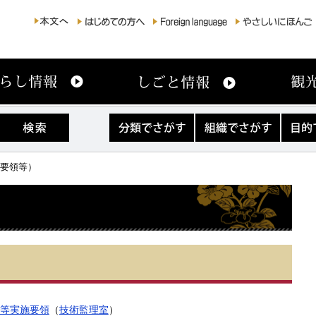
分
組
目
類
織
的
で
で
で
さ
さ
さ
・要領等）
が
が
が
す
す
す
）
事等実施要領
（
技術監理室
）