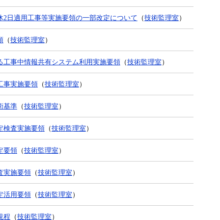
休2日適用工事等実施要領の一部改定について
（
技術監理室
）
領
（
技術監理室
）
る工事中情報共有システム利用実施要領
（
技術監理室
）
工事実施要領
（
技術監理室
）
術基準
（
技術監理室
）
定検査実施要領
（
技術監理室
）
定要領
（
技術監理室
）
査実施要領
（
技術監理室
）
定活用要領
（
技術監理室
）
規程
（
技術監理室
）