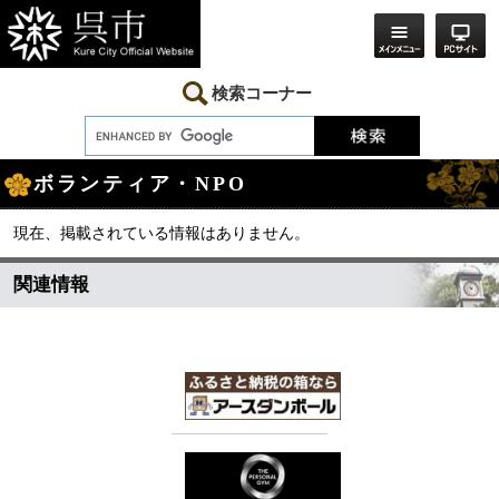
ペ
メ
ー
ニ
ジ
ュ
の
ー
先
を
検索コーナー
頭
飛
で
ば
す。
し
本
て
ボランティア・NPO
文
本
文
へ
現在、掲載されている情報はありません。
関連情報