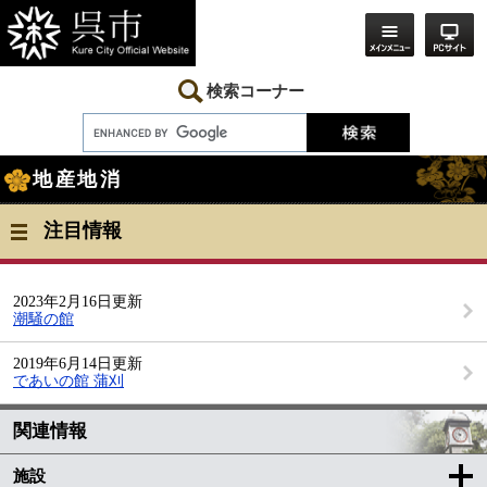
ペ
メ
ー
ニ
ジ
ュ
の
ー
先
を
検索コーナー
頭
飛
で
ば
す。
し
本
て
地産地消
文
本
文
へ
注目情報
2023年2月16日更新
潮騒の館
2019年6月14日更新
であいの館 蒲刈
関連情報
施設