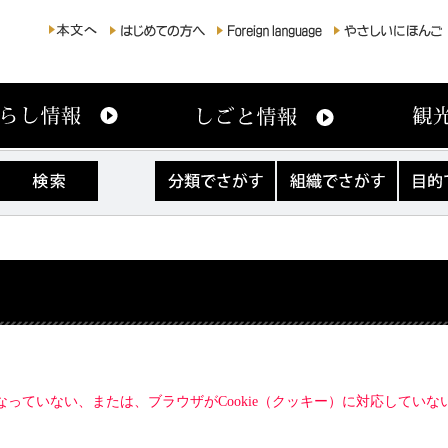
分
組
目
類
織
的
で
で
で
さ
さ
さ
が
が
が
す
す
す
になっていない、または、ブラウザがCookie（クッキー）に対応してい