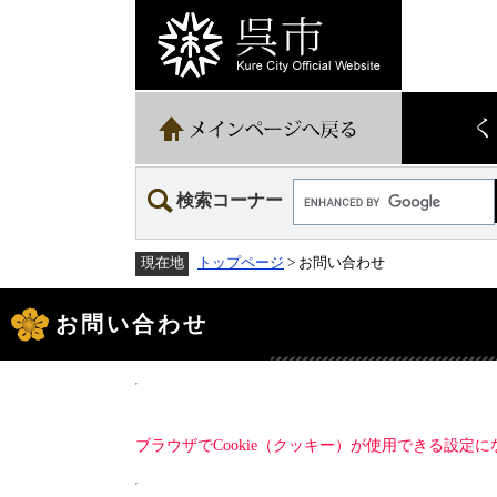
ペ
メ
ー
ニ
ジ
ュ
の
ー
先
を
頭
飛
で
ば
す。
し
て
Google
本
検索コーナー
カ
文
ス
へ
タ
トップページ
> お問い合わせ
現在地
ム
検
本
索
文
お問い合わせ
ブラウザでCookie（クッキー）が使用できる設定