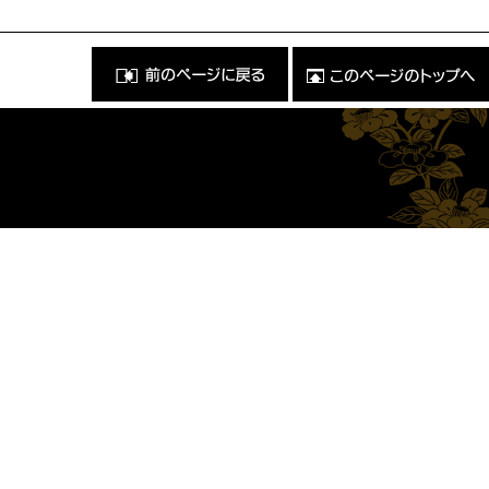
前
こ
の
の
ペ
ペ
ー
ー
ジ
ジ
に
の
戻
ト
る
ッ
）
プ
へ