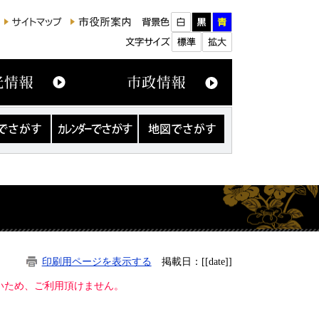
カ
地
レ
図
ン
で
ダ
さ
ー
が
で
す
さ
が
す
印刷用ページを表示する
掲載日：[[date]]
ないため、ご利用頂けません。