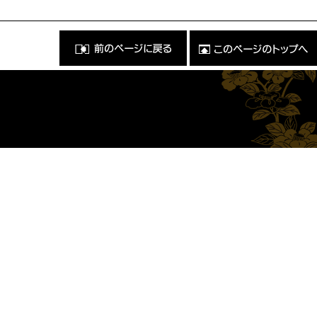
前
こ
の
の
ペ
ペ
ー
ー
ジ
ジ
に
の
戻
ト
る
ッ
）
プ
へ