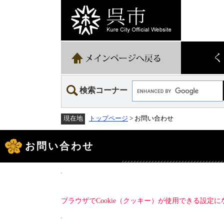
ペ
メ
ー
ニ
ジ
ュ
の
ー
先
を
頭
飛
で
ば
す。
し
て
Google
本
検索コーナー
カ
文
ス
へ
タ
トップページ
> お問い合わせ
現在地
ム
検
本
索
文
お問い合わせ
ブラウザでCookie（クッキー）が使用できる設定