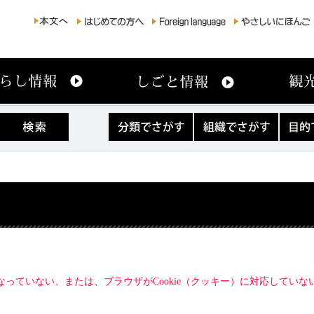
分
組
目
類
織
的
で
で
で
さ
さ
さ
が
が
が
す
す
す
になっていない、または、ブラウザがCookie（クッキー）に対応してい