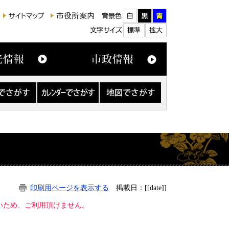
カ
地
レ
図
ン
で
ダ
さ
ー
が
で
す
さ
が
す
印刷用ページを表示する
掲載日：[[date]]
ないため、ご利用頂けません。