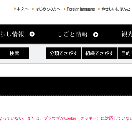
分
組
目
類
織
的
で
で
で
さ
さ
さ
が
が
が
す
す
す
になっていない、または、ブラウザがCookie（クッキー）に対応してい