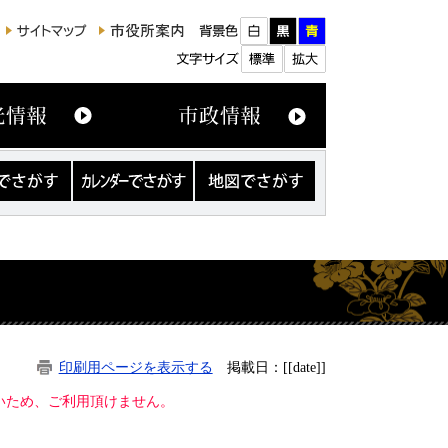
カ
地
レ
図
ン
で
ダ
さ
ー
が
で
す
さ
が
す
印刷用ページを表示する
掲載日：[[date]]
ないため、ご利用頂けません。