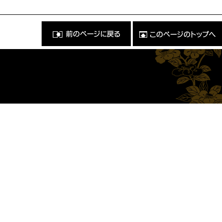
前
こ
の
の
ペ
ペ
ー
ー
ジ
ジ
に
の
戻
ト
る
ッ
）
プ
へ