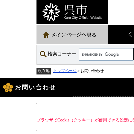
ペ
メ
ー
ニ
ジ
ュ
の
ー
先
を
頭
飛
で
ば
す。
し
て
Google
本
検索コーナー
カ
文
ス
へ
タ
トップページ
> お問い合わせ
現在地
ム
検
本
索
文
お問い合わせ
ブラウザでCookie（クッキー）が使用できる設定