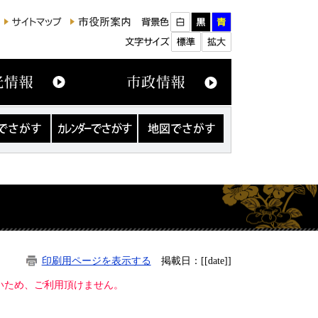
カ
地
レ
図
ン
で
ダ
さ
ー
が
で
す
さ
が
す
印刷用ページを表示する
掲載日：[[date]]
ないため、ご利用頂けません。