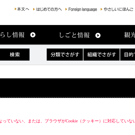
分
組
目
類
織
的
で
で
で
さ
さ
さ
が
が
が
す
す
す
になっていない、または、ブラウザがCookie（クッキー）に対応してい