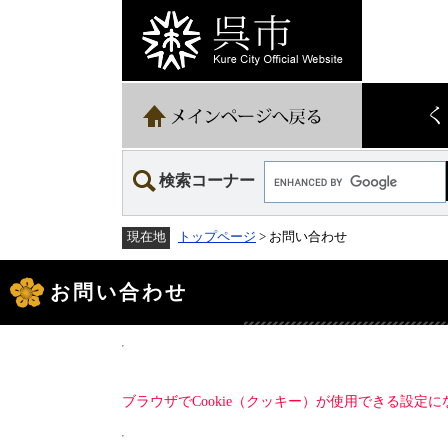
ペ
メ
ー
ニ
ジ
ュ
の
ー
先
を
頭
飛
で
ば
す。
し
て
Google
本
検索コーナー
カ
文
ス
へ
タ
トップページ
> お問い合わせ
現在地
ム
検
本
索
文
お問い合わせ
ブラウザでCookie（クッキー）が使用できる設定