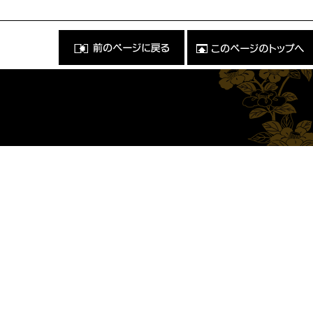
前
こ
の
の
ペ
ペ
ー
ー
ジ
ジ
に
の
戻
ト
る
ッ
）
プ
へ