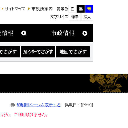
カ
地
レ
図
ン
で
ダ
さ
ー
が
で
す
さ
が
す
印刷用ページを表示する
掲載日：[[date]]
ないため、ご利用頂けません。