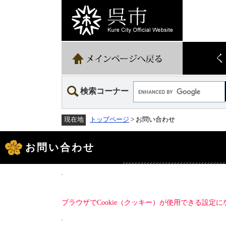
ペ
メ
ー
ニ
ジ
ュ
の
ー
先
を
頭
飛
で
ば
す。
し
て
Google
本
検索コーナー
カ
文
ス
へ
タ
トップページ
> お問い合わせ
現在地
ム
検
本
索
文
お問い合わせ
ブラウザでCookie（クッキー）が使用できる設定