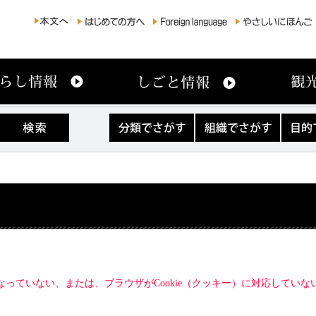
分
組
目
類
織
的
で
で
で
さ
さ
さ
が
が
が
す
す
す
になっていない、または、ブラウザがCookie（クッキー）に対応してい