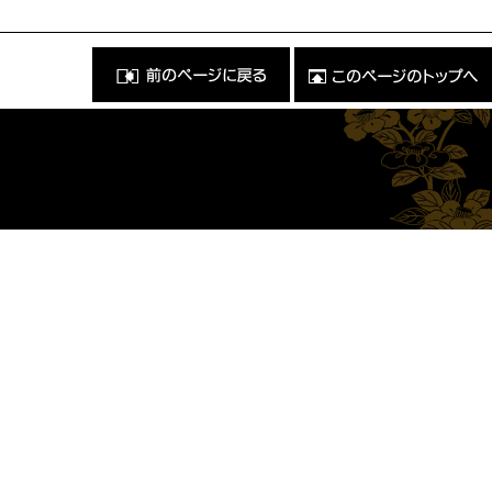
前
こ
の
の
ペ
ペ
ー
ー
ジ
ジ
に
の
戻
ト
る
ッ
）
プ
へ