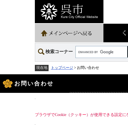
ペ
メ
ー
ニ
ジ
ュ
の
ー
先
を
頭
飛
で
ば
す。
し
て
Google
本
検索コーナー
カ
文
ス
へ
タ
トップページ
> お問い合わせ
現在地
ム
検
本
索
文
お問い合わせ
ブラウザでCookie（クッキー）が使用できる設定