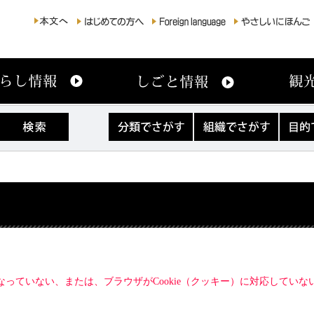
分
組
目
類
織
的
で
で
で
さ
さ
さ
が
が
が
す
す
す
になっていない、または、ブラウザがCookie（クッキー）に対応してい