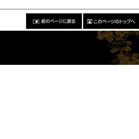
前
こ
の
の
ペ
ペ
ー
ー
ジ
ジ
に
の
戻
ト
る
ッ
）
プ
へ