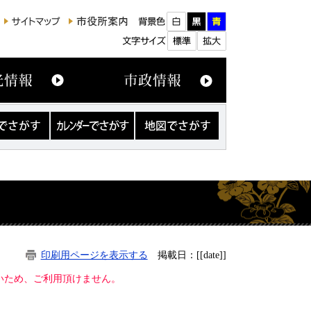
カ
地
レ
図
ン
で
ダ
さ
ー
が
で
す
さ
が
す
印刷用ページを表示する
掲載日：[[date]]
ないため、ご利用頂けません。