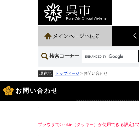
ペ
メ
ー
ニ
ジ
ュ
の
ー
先
を
頭
飛
で
ば
す。
し
て
Google
本
検索コーナー
カ
文
ス
へ
タ
トップページ
> お問い合わせ
現在地
ム
検
本
索
文
お問い合わせ
ブラウザでCookie（クッキー）が使用できる設定