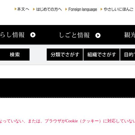
分
組
目
類
織
的
で
で
で
さ
さ
さ
が
が
が
す
す
す
になっていない、または、ブラウザがCookie（クッキー）に対応してい