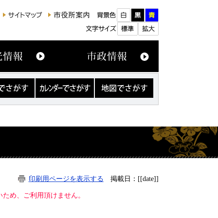
カ
地
レ
図
ン
で
ダ
さ
ー
が
で
す
さ
が
す
印刷用ページを表示する
掲載日：[[date]]
ないため、ご利用頂けません。