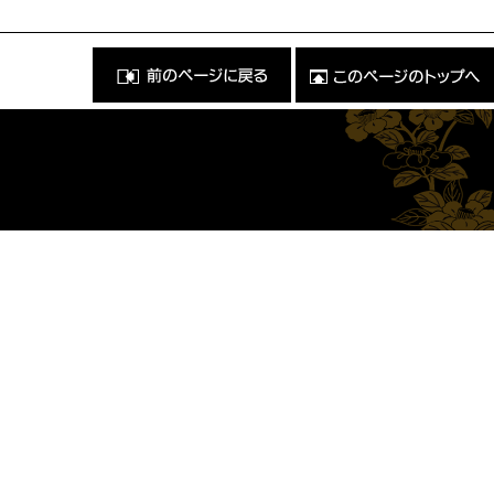
前
こ
の
の
ペ
ペ
ー
ー
ジ
ジ
に
の
戻
ト
る
ッ
）
プ
へ