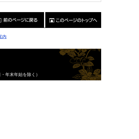
こ
の
ペ
ー
ジ
案内
の
ト
ッ
プ
へ
日・年末年始を除く）