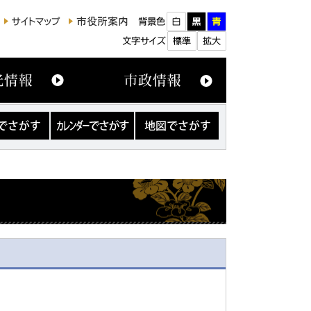
カ
地
レ
図
ン
で
ダ
さ
ー
が
で
す
さ
が
す