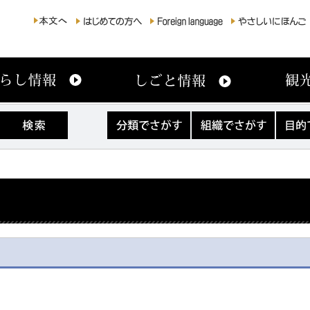
分
組
目
類
織
的
で
で
で
さ
さ
さ
が
が
が
す
す
す