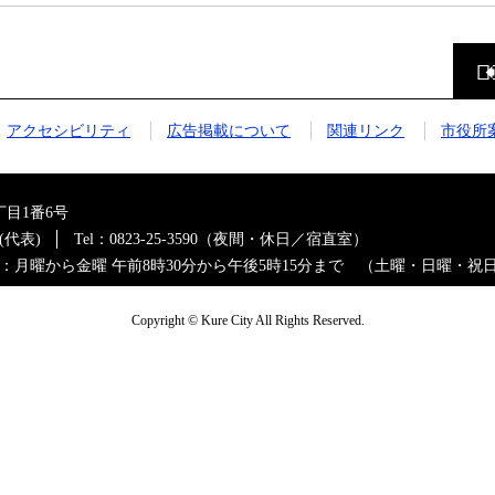
前
の
ペ
ー
ジ
アクセシビリティ
広告掲載について
関連リンク
市役所
に
戻
る
目1番6号
0(代表)
Tel：0823-25-3590（夜間・休日／宿直室）
：月曜から金曜 午前8時30分から午後5時15分まで （土曜・日曜・祝
Copyright © Kure City All Rights Reserved.