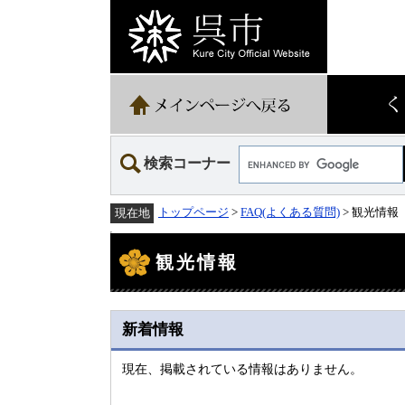
ペ
メ
ー
ニ
ジ
ュ
の
ー
先
を
頭
飛
で
ば
す。
し
て
Google
本
検索コーナー
カ
文
ス
へ
タ
トップページ
>
FAQ(よくある質問)
> 観光情報
現在地
ム
検
本
索
文
観光情報
新着情報
現在、掲載されている情報はありません。