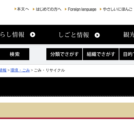
分
組
目
類
織
的
で
で
で
さ
さ
さ
情報
>
環境・ごみ
> ごみ・リサイクル
が
が
が
す
す
す