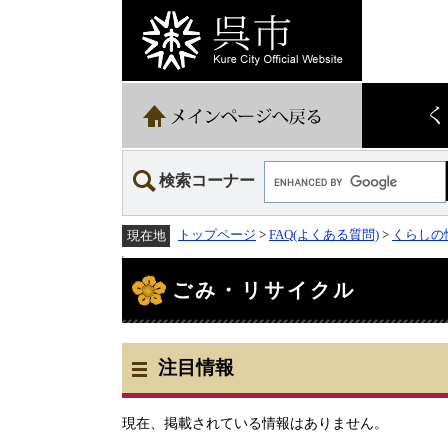
ペ
メ
ー
ニ
ジ
ュ
の
ー
先
を
頭
飛
で
ば
す。
し
て
Google
本
検索コーナー
カ
文
ス
へ
タ
トップページ
>
FAQ(よくある質問)
>
くらしの
現在地
ム
検
本
索
文
ごみ・リサイクル
注目情報
現在、掲載されている情報はありません。