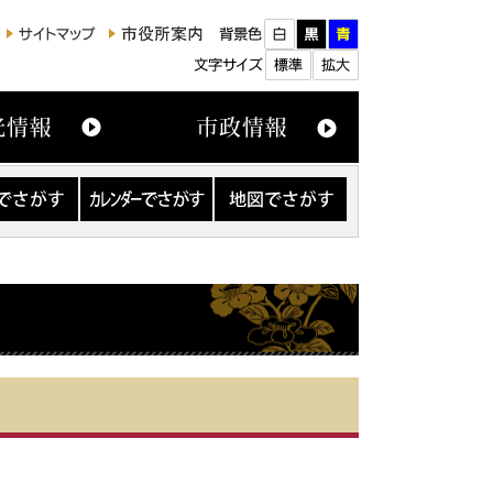
カ
地
レ
図
ン
で
ダ
さ
ー
が
で
す
さ
が
す