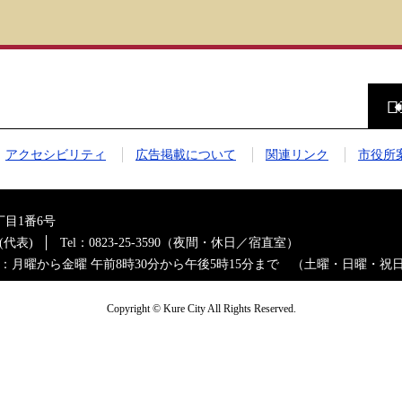
前
の
ペ
ー
ジ
アクセシビリティ
広告掲載について
関連リンク
市役所
に
戻
る
目1番6号
0(代表)
Tel：0823-25-3590（夜間・休日／宿直室）
：月曜から金曜 午前8時30分から午後5時15分まで （土曜・日曜・祝
Copyright © Kure City All Rights Reserved.