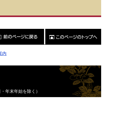
こ
の
ペ
ー
ジ
案内
の
ト
ッ
プ
へ
日・年末年始を除く）