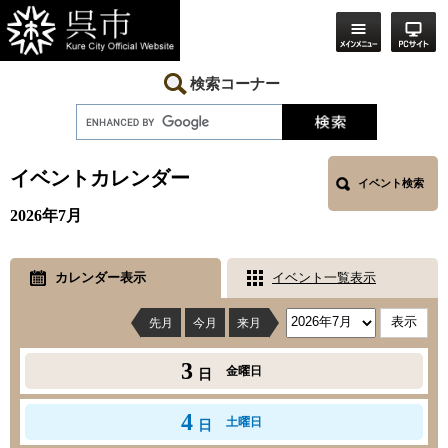
ペ
メ
ー
ニ
ジ
ュ
の
ー
先
を
検索コーナー
頭
飛
で
ば
す。
し
本
て
文
本
イベントカレンダー
イベント検索
文
へ
2026年7月
カレンダー表示
イベント一覧表示
先月
今月
来月
3
金曜日
日
4
土曜日
日