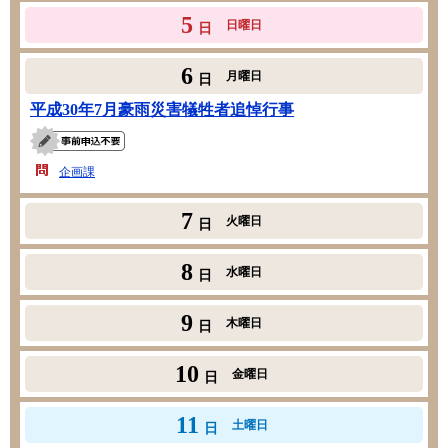
5
日曜日
日
6
月曜日
日
平成30年7月豪雨災害犠牲者追悼行事
企画課
7
火曜日
日
8
水曜日
日
9
木曜日
日
10
金曜日
日
11
土曜日
日