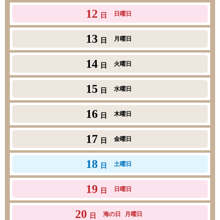
12
日曜日
日
13
月曜日
日
14
火曜日
日
15
水曜日
日
16
木曜日
日
17
金曜日
日
18
土曜日
日
19
日曜日
日
20
海の日
月曜日
日