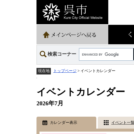
ペ
メ
ー
ニ
ジ
ュ
の
ー
先
を
頭
飛
で
ば
す。
し
て
Google
本
検索コーナー
カ
文
ス
へ
タ
トップページ
>
イベントカレンダー
現在地
ム
検
本
索
文
イベントカレンダー
2026年7月
カレンダー表示
イベント一