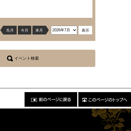
先月
今月
来月
イベント検索
前
こ
の
の
ペ
ペ
ー
ー
ジ
ジ
に
の
戻
ト