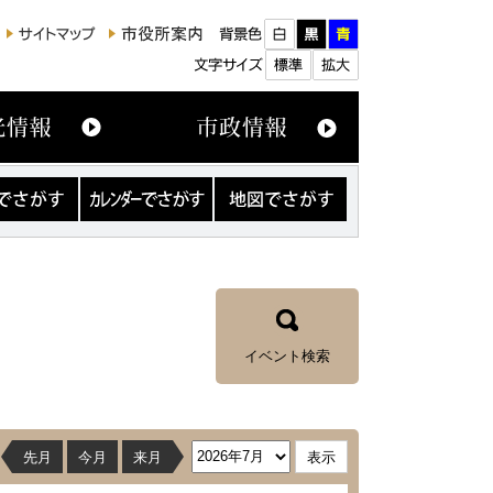
カ
地
レ
図
ン
で
ダ
さ
ー
が
で
す
さ
が
す
イベント検索
先月
今月
来月