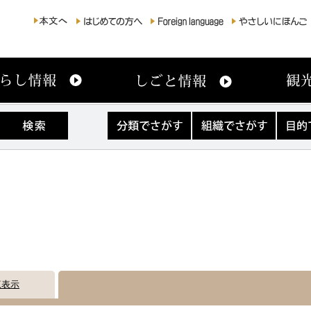
分
組
目
類
織
的
で
で
で
さ
さ
さ
が
が
が
す
す
す
覧表示