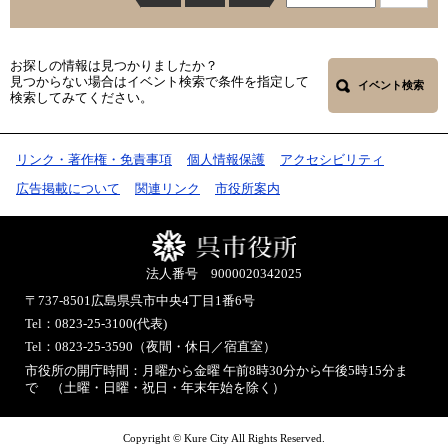
お探しの情報は見つかりましたか？
見つからない場合はイベント検索で条件を指定して
イベント検索
検索してみてください。
リンク・著作権・免責事項
個人情報保護
アクセシビリティ
広告掲載について
関連リンク
市役所案内
法人番号 9000020342025
〒737-8501
広島県呉市中央4丁目1番6号
Tel：0823-25-3100(代表)
Tel：0823-25-3590（夜間・休日／宿直室）
市役所の開庁時間：月曜から金曜 午前8時30分から午後5時15分ま
で （土曜・日曜・祝日・年末年始を除く）
Copyright © Kure City All Rights Reserved.