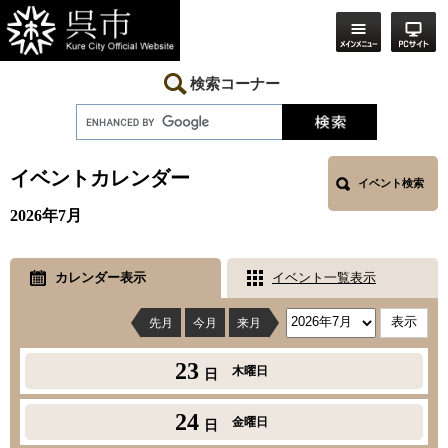
ペ
メ
ー
ニ
ジ
ュ
の
ー
先
を
検索コーナー
頭
飛
で
ば
す。
し
本
て
文
本
イベントカレンダー
イベント検索
文
へ
2026年7月
カレンダー表示
イベント一覧表示
先月
今月
来月
23
木曜日
日
24
金曜日
日