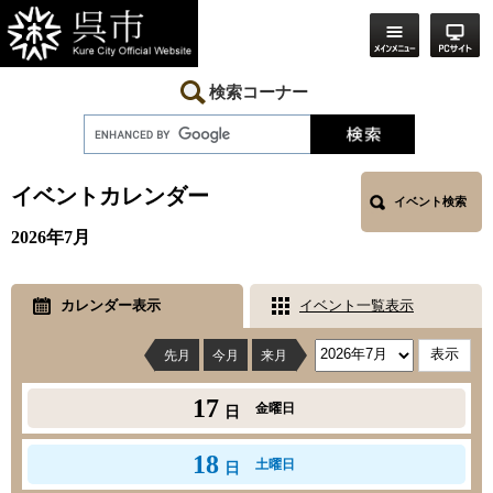
ペ
メ
ー
ニ
ジ
ュ
の
ー
先
を
検索コーナー
頭
飛
で
ば
す。
し
本
て
文
本
イベントカレンダー
イベント検索
文
へ
2026年7月
カレンダー表示
イベント一覧表示
先月
今月
来月
17
金曜日
日
18
土曜日
日