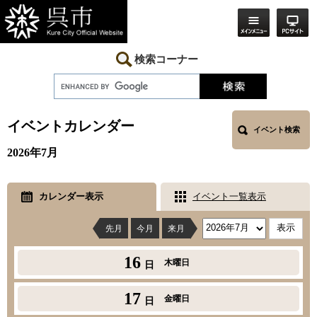
ペ
メ
ー
ニ
ジ
ュ
の
ー
先
を
検索コーナー
頭
飛
で
ば
す。
し
本
て
文
本
イベントカレンダー
イベント検索
文
へ
2026年7月
カレンダー表示
イベント一覧表示
先月
今月
来月
16
木曜日
日
17
金曜日
日