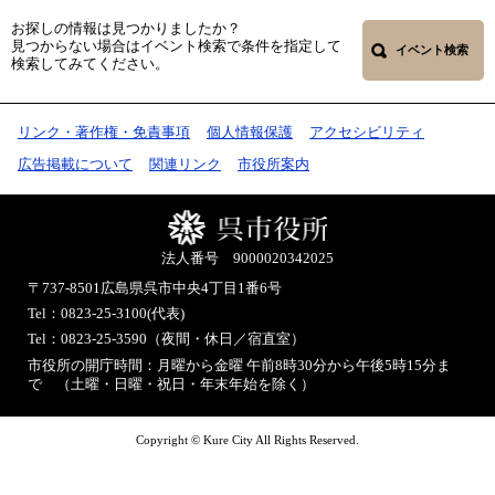
お探しの情報は見つかりましたか？
見つからない場合はイベント検索で条件を指定して
イベント検索
検索してみてください。
リンク・著作権・免責事項
個人情報保護
アクセシビリティ
広告掲載について
関連リンク
市役所案内
法人番号 9000020342025
〒737-8501
広島県呉市中央4丁目1番6号
Tel：0823-25-3100(代表)
Tel：0823-25-3590（夜間・休日／宿直室）
市役所の開庁時間：月曜から金曜 午前8時30分から午後5時15分ま
で （土曜・日曜・祝日・年末年始を除く）
Copyright © Kure City All Rights Reserved.