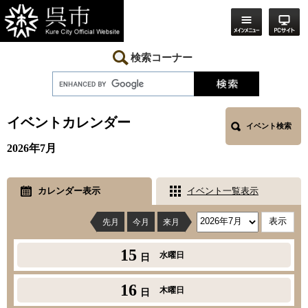
ペ
メ
ー
ニ
ジ
ュ
の
ー
先
を
検索コーナー
頭
飛
で
ば
す。
し
本
て
文
本
イベントカレンダー
イベント検索
文
へ
2026年7月
カレンダー表示
イベント一覧表示
先月
今月
来月
15
水曜日
日
16
木曜日
日