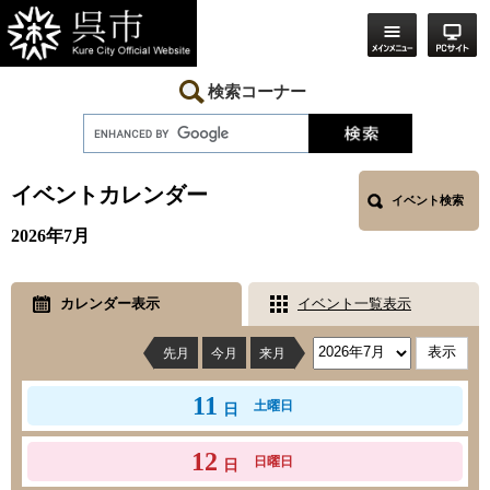
ペ
メ
ー
ニ
ジ
ュ
の
ー
先
を
検索コーナー
頭
飛
で
ば
す。
し
本
て
文
本
イベントカレンダー
イベント検索
文
へ
2026年7月
カレンダー表示
イベント一覧表示
先月
今月
来月
11
土曜日
日
12
日曜日
日