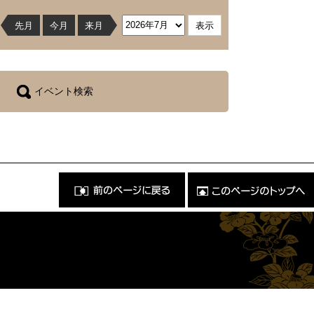
先月
今月
来月
イベント検索
前
こ
の
の
ペ
ペ
ー
ー
ジ
ジ
に
の
戻
ト
る
ッ
）
プ
へ