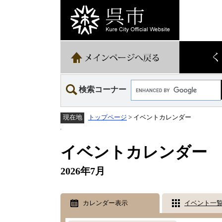
ペ
メ
ー
ニ
ジ
ュ
の
ー
先
を
頭
飛
で
ば
す。
し
て
Google
本
検索コーナー
カ
文
ス
へ
タ
トップページ
>
イベントカレンダー
現在地
ム
検
本
索
文
イベントカレンダー
2026年7月
カレンダー表示
イベント一