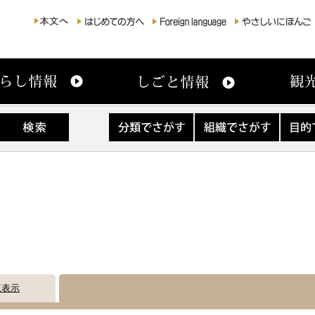
分
組
目
類
織
的
で
で
で
さ
さ
さ
が
が
が
す
す
す
覧表示