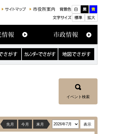
カ
地
レ
図
ン
で
ダ
さ
ー
が
で
す
さ
が
す
イベント検索
先月
今月
来月