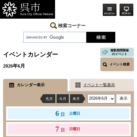
ペ
メ
ー
ニ
ジ
ュ
の
ー
先
を
検索コーナー
頭
飛
で
ば
す。
し
本
て
文
複数期間開催
本
イベントカレンダー
のイベント
文
へ
イベント検索
2026年6月
カレンダー表示
イベント一覧表示
先月
今月
来月
6
土曜日
日
7
日曜日
日