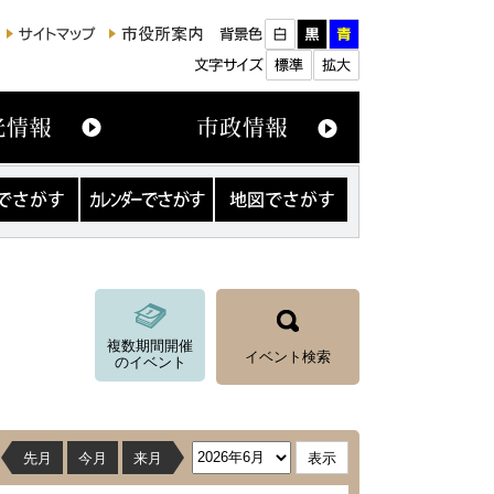
カ
地
レ
図
ン
で
ダ
さ
ー
が
で
す
さ
が
複数期間開催
す
イベント検索
のイベント
先月
今月
来月