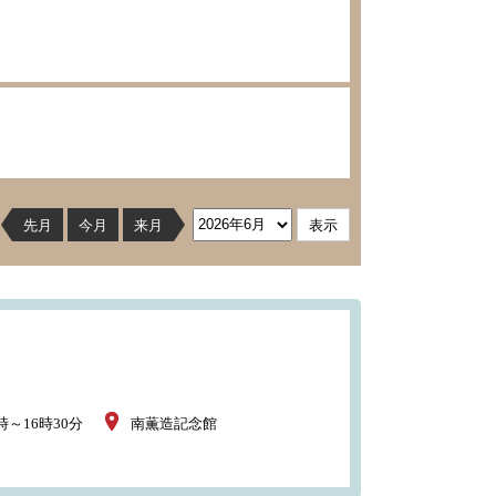
先月
今月
来月
時～16時30分
南薫造記念館