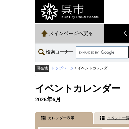
ペ
メ
ー
ニ
ジ
ュ
の
ー
先
を
頭
飛
で
ば
す。
し
て
Google
本
検索コーナー
カ
文
ス
へ
タ
トップページ
>
イベントカレンダー
現在地
ム
検
本
索
文
イベントカレンダー
2026年6月
カレンダー表示
イベント一