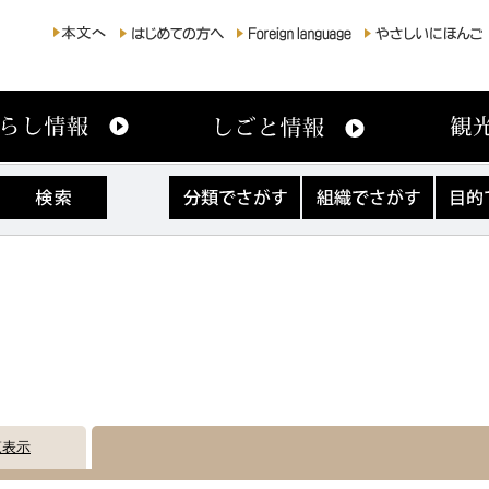
分
組
目
類
織
的
で
で
で
さ
さ
さ
が
が
が
す
す
す
覧表示