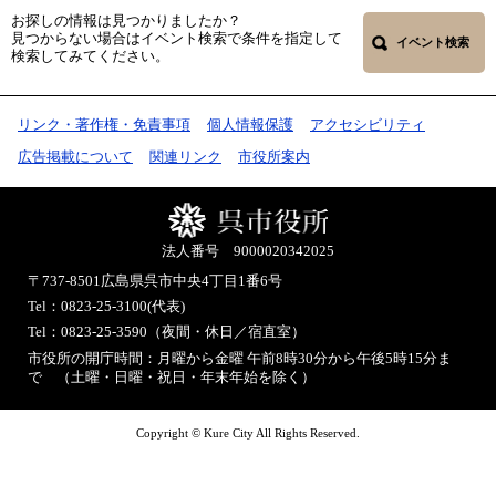
お探しの情報は見つかりましたか？
見つからない場合はイベント検索で条件を指定して
イベント検索
検索してみてください。
リンク・著作権・免責事項
個人情報保護
アクセシビリティ
広告掲載について
関連リンク
市役所案内
法人番号 9000020342025
〒737-8501
広島県呉市中央4丁目1番6号
Tel：0823-25-3100(代表)
Tel：0823-25-3590（夜間・休日／宿直室）
市役所の開庁時間：月曜から金曜 午前8時30分から午後5時15分ま
で （土曜・日曜・祝日・年末年始を除く）
Copyright © Kure City All Rights Reserved.