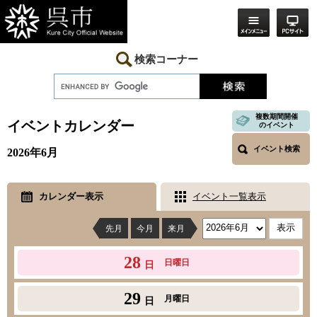
ペ
メ
ー
ニ
ジ
ュ
の
ー
先
を
検索コーナー
頭
飛
で
ば
す。
し
本
て
文
複数期間開催
本
イベントカレンダー
のイベント
文
へ
イベント検索
2026年6月
カレンダー表示
イベント一覧表示
先月
今月
来月
28
日曜日
日
29
月曜日
日