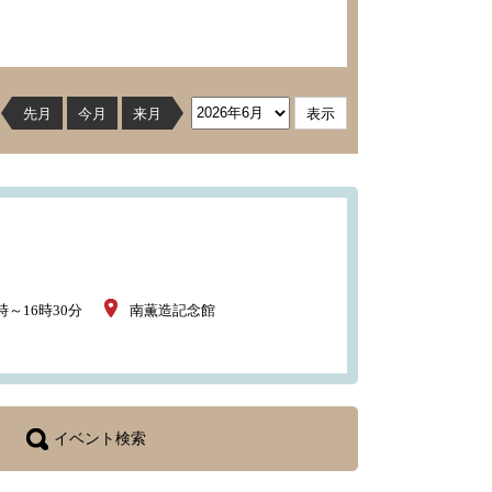
先月
今月
来月
時～16時30分
南薫造記念館
イベント検索