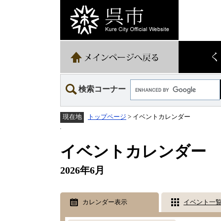
ペ
メ
ー
ニ
ジ
ュ
の
ー
先
を
頭
飛
で
ば
す。
し
て
Google
本
検索コーナー
カ
文
ス
へ
タ
トップページ
>
イベントカレンダー
現在地
ム
検
本
索
文
イベントカレンダー
2026年6月
カレンダー表示
イベント一