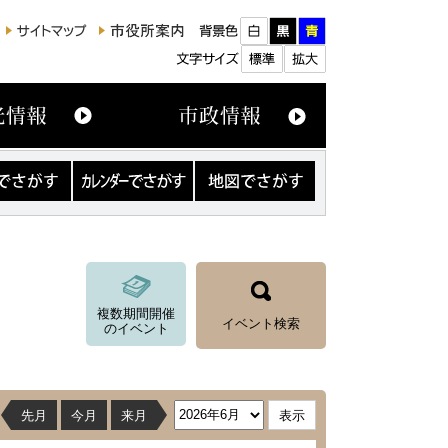
カ
地
レ
図
ン
で
ダ
さ
ー
が
で
す
さ
が
複数期間開催
す
イベント検索
のイベント
先月
今月
来月