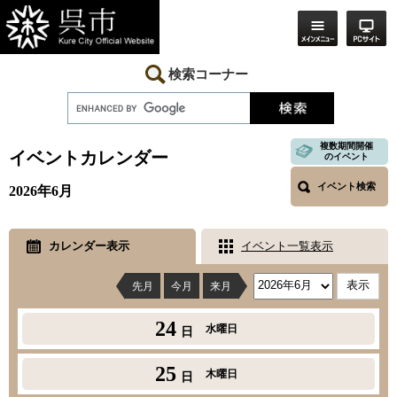
ペ
メ
ー
ニ
ジ
ュ
の
ー
先
を
検索コーナー
頭
飛
で
ば
す。
し
本
て
文
複数期間開催
本
イベントカレンダー
のイベント
文
へ
イベント検索
2026年6月
カレンダー表示
イベント一覧表示
先月
今月
来月
24
水曜日
日
25
木曜日
日