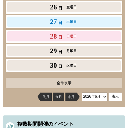
26
金曜日
日
27
土曜日
日
28
日曜日
日
29
月曜日
日
30
火曜日
日
全件表示
先月
今月
来月
複数期間開催のイベント