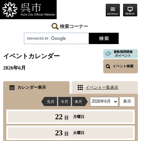
ペ
メ
ー
ニ
ジ
ュ
の
ー
先
を
検索コーナー
頭
飛
で
ば
す。
し
本
て
文
複数期間開催
本
イベントカレンダー
のイベント
文
へ
イベント検索
2026年6月
カレンダー表示
イベント一覧表示
先月
今月
来月
22
月曜日
日
23
火曜日
日