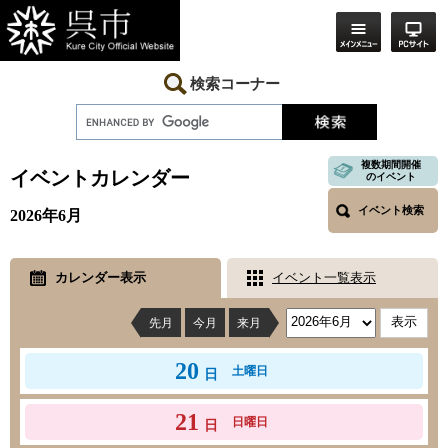
ペ
メ
ー
ニ
ジ
ュ
の
ー
先
を
検索コーナー
頭
飛
で
ば
す。
し
本
て
文
複数期間開催
本
イベントカレンダー
のイベント
文
へ
イベント検索
2026年6月
カレンダー表示
イベント一覧表示
先月
今月
来月
20
土曜日
日
21
日曜日
日